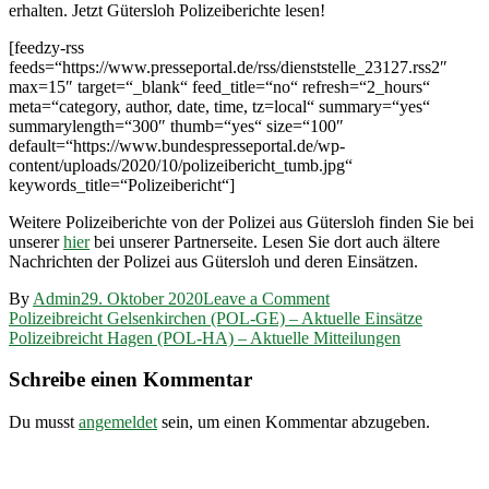
erhalten. Jetzt Gütersloh Polizeiberichte lesen!
[feedzy-rss
feeds=“https://www.presseportal.de/rss/dienststelle_23127.rss2″
max=15″ target=“_blank“ feed_title=“no“ refresh=“2_hours“
meta=“category, author, date, time, tz=local“ summary=“yes“
summarylength=“300″ thumb=“yes“ size=“100″
default=“https://www.bundespresseportal.de/wp-
content/uploads/2020/10/polizeibericht_tumb.jpg“
keywords_title=“Polizeibericht“]
Weitere Polizeiberichte von der Polizei aus Gütersloh finden Sie bei
unserer
hier
bei unserer Partnerseite. Lesen Sie dort auch ältere
Nachrichten der Polizei aus Gütersloh und deren Einsätzen.
on
By
Admin
29. Oktober 2020
Leave a Comment
Beitragsnavigation
Polizeibreicht
Polizeibreicht Gelsenkirchen (POL-GE) – Aktuelle Einsätze
Gütersloh
Polizeibreicht Hagen (POL-HA) – Aktuelle Mitteilungen
(POL-
GT)
Schreibe einen Kommentar
–
Aktuelle
Du musst
angemeldet
sein, um einen Kommentar abzugeben.
Mitteilungen