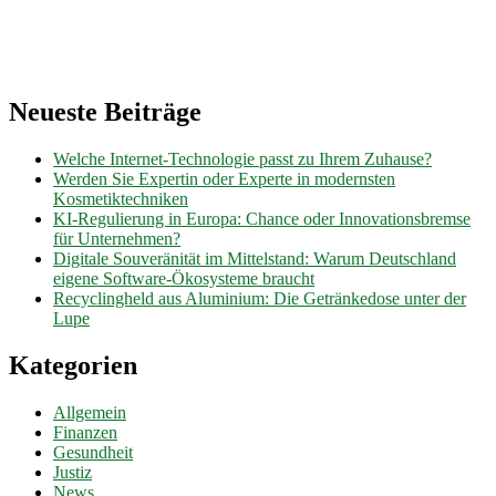
Neueste Beiträge
Welche Internet-Technologie passt zu Ihrem Zuhause?
Werden Sie Expertin oder Experte in modernsten
Kosmetiktechniken
KI-Regulierung in Europa: Chance oder Innovationsbremse
für Unternehmen?
Digitale Souveränität im Mittelstand: Warum Deutschland
eigene Software-Ökosysteme braucht
Recyclingheld aus Aluminium: Die Getränkedose unter der
Lupe
Kategorien
Allgemein
Finanzen
Gesundheit
Justiz
News