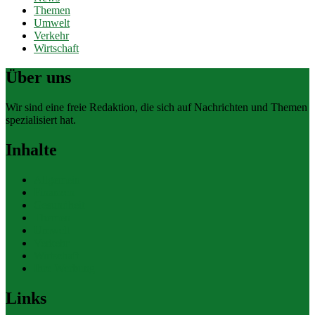
Themen
Umwelt
Verkehr
Wirtschaft
Über uns
Wir sind eine freie Redaktion, die sich auf Nachrichten und Themen
spezialisiert hat.
Inhalte
Allgemein
Finanzen
Gesundheit
Themen
Umwelt
Verkehr
Wirtschaft
Ihre Werbung
Links