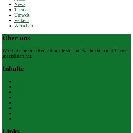
News
Themen
Umwelt
Verkehr
Wirtschaft
Über uns
Wir sind eine freie Redaktion, die sich auf Nachrichten und Themen
spezialisiert hat.
Inhalte
Allgemein
Finanzen
Gesundheit
Themen
Umwelt
Verkehr
Wirtschaft
Ihre Werbung
Links