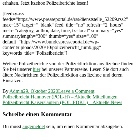
erhalten. Jetzt Itzehoe Polizeiberichte lesen!
[feedzy-rss
feeds=“https://www.presseportal.de/rss/dienststelle_52209.rss2″
max=15″ target=“_blank“ feed_title=“no“ refresh=“2_hours“
meta=“category, author, date, time, tz=local“ summary=“yes“
summarylength=“300″ thumb=“yes“ size=“100″
default=“https://www.bundespresseportal.de/wp-
content/uploads/2020/10/polizeibericht_tumb.jpg“
keywords_title=“Polizeibericht“]
Weitere Polizeiberichte von der Polizeidirektion aus Itzehoe finden
Sie bei unserer
hier
bei unserer Partnerseite. Lesen Sie dort auch
ältere Nachrichten der Polizeidirektion aus Itzehoe und deren
Einsätzen.
on
By
Admin
29. Oktober 2020
Leave a Comment
Beitragsnavigation
Polizeibreicht
Polizeibreicht Hannover (POL-H) – Aktuelle Mitteilungen
Itzehoe
Polizeibreicht Kaiserslautern (POL-PDKL) – Aktuelle News
(POL-
IZ)
Schreibe einen Kommentar
–
Aktuelle
Du musst
angemeldet
sein, um einen Kommentar abzugeben.
Mitteilungen