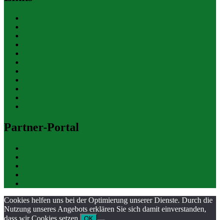
Polizeiberichte
Pressekontakte
eCommerce Blog
CRM Softwareauswahl
ERP Softwareauswahl
Software Marktplatz
Gutschein-Portal
gastroecho
eCommerce-Weiterbildung
Datenschutz
Impressum
Partner-Portal
bundesverkehrsportal
bundesumweltportal
bundesfinanzportal
bundesjustizportal
bundeswirtschaftsportal
Cookies helfen uns bei der Optimierung unserer Dienste. Durch die
Nutzung unseres Angebots erklären Sie sich damit einverstanden,
dass wir Cookies setzen.
OK