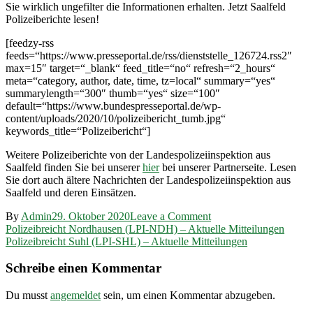
Sie wirklich ungefilter die Informationen erhalten. Jetzt Saalfeld
Polizeiberichte lesen!
[feedzy-rss
feeds=“https://www.presseportal.de/rss/dienststelle_126724.rss2″
max=15″ target=“_blank“ feed_title=“no“ refresh=“2_hours“
meta=“category, author, date, time, tz=local“ summary=“yes“
summarylength=“300″ thumb=“yes“ size=“100″
default=“https://www.bundespresseportal.de/wp-
content/uploads/2020/10/polizeibericht_tumb.jpg“
keywords_title=“Polizeibericht“]
Weitere Polizeiberichte von der Landespolizeiinspektion aus
Saalfeld finden Sie bei unserer
hier
bei unserer Partnerseite. Lesen
Sie dort auch ältere Nachrichten der Landespolizeiinspektion aus
Saalfeld und deren Einsätzen.
on
By
Admin
29. Oktober 2020
Leave a Comment
Beitragsnavigation
Polizeibreicht
Polizeibreicht Nordhausen (LPI-NDH) – Aktuelle Mitteilungen
Saalfeld
Polizeibreicht Suhl (LPI-SHL) – Aktuelle Mitteilungen
(LPI-
SLF)
Schreibe einen Kommentar
–
Aktuelle
Du musst
angemeldet
sein, um einen Kommentar abzugeben.
Mitteilungen