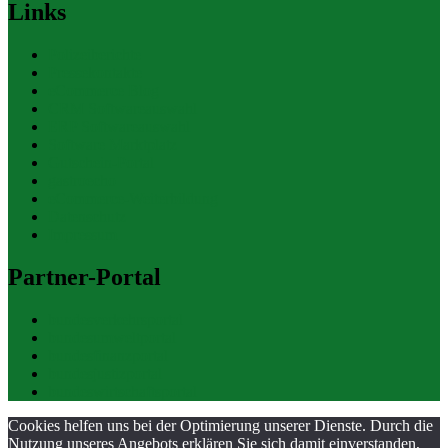
Links
Polizeiberichte
Pressekontakte
eCommerce Blog
CRM Softwareauswahl
ERP Softwareauswahl
Software Marktplatz
Gutschein-Portal
gastroecho
eCommerce-Weiterbildung
Datenschutz
Impressum
Partner-Portal
bundesverkehrsportal
bundesumweltportal
bundesfinanzportal
bundesjustizportal
bundeswirtschaftsportal
Cookies helfen uns bei der Optimierung unserer Dienste. Durch die
Nutzung unseres Angebots erklären Sie sich damit einverstanden,