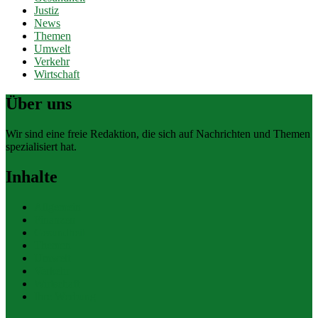
Justiz
News
Themen
Umwelt
Verkehr
Wirtschaft
Über uns
Wir sind eine freie Redaktion, die sich auf Nachrichten und Themen
spezialisiert hat.
Inhalte
Allgemein
Finanzen
Gesundheit
Themen
Umwelt
Verkehr
Wirtschaft
Ihre Werbung