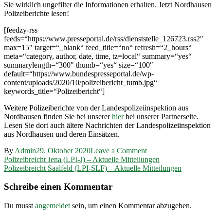
Sie wirklich ungefilter die Informationen erhalten. Jetzt Nordhausen
Polizeiberichte lesen!
[feedzy-rss
feeds=“https://www.presseportal.de/rss/dienststelle_126723.rss2″
max=15″ target=“_blank“ feed_title=“no“ refresh=“2_hours“
meta=“category, author, date, time, tz=local“ summary=“yes“
summarylength=“300″ thumb=“yes“ size=“100″
default=“https://www.bundespresseportal.de/wp-
content/uploads/2020/10/polizeibericht_tumb.jpg“
keywords_title=“Polizeibericht“]
Weitere Polizeiberichte von der Landespolizeiinspektion aus
Nordhausen finden Sie bei unserer
hier
bei unserer Partnerseite.
Lesen Sie dort auch ältere Nachrichten der Landespolizeiinspektion
aus Nordhausen und deren Einsätzen.
on
By
Admin
29. Oktober 2020
Leave a Comment
Beitragsnavigation
Polizeibreicht
Polizeibreicht Jena (LPI-J) – Aktuelle Mitteilungen
Nordhausen
Polizeibreicht Saalfeld (LPI-SLF) – Aktuelle Mitteilungen
(LPI-
NDH)
Schreibe einen Kommentar
–
Aktuelle
Du musst
angemeldet
sein, um einen Kommentar abzugeben.
Mitteilungen