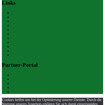
Links
Polizeiberichte
Pressekontakte
eCommerce Blog
CRM Softwareauswahl
ERP Softwareauswahl
Software Marktplatz
Gutschein-Portal
gastroecho
eCommerce-Weiterbildung
Datenschutz
Impressum
Partner-Portal
bundesverkehrsportal
bundesumweltportal
bundesfinanzportal
bundesjustizportal
bundeswirtschaftsportal
Cookies helfen uns bei der Optimierung unserer Dienste. Durch die
Nutzung unseres Angebots erklären Sie sich damit einverstanden,