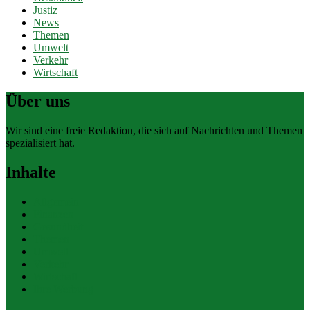
Justiz
News
Themen
Umwelt
Verkehr
Wirtschaft
Über uns
Wir sind eine freie Redaktion, die sich auf Nachrichten und Themen
spezialisiert hat.
Inhalte
Allgemein
Finanzen
Gesundheit
Themen
Umwelt
Verkehr
Wirtschaft
Ihre Werbung