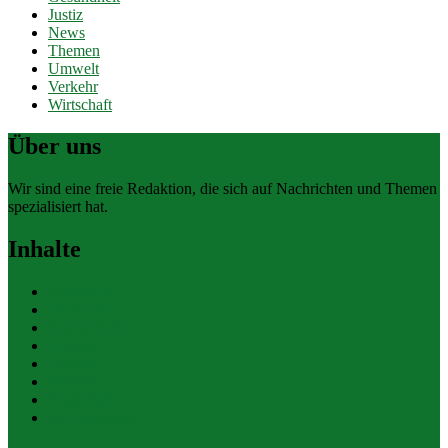
Justiz
News
Themen
Umwelt
Verkehr
Wirtschaft
Über uns
Wir sind eine freie Redaktion, die sich auf Nachrichten und Themen
spezialisiert hat.
Inhalte
Allgemein
Finanzen
Gesundheit
Themen
Umwelt
Verkehr
Wirtschaft
Ihre Werbung