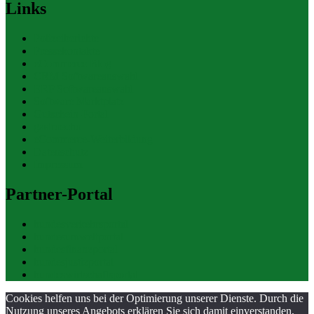
Links
Polizeiberichte
Pressekontakte
eCommerce Blog
CRM Softwareauswahl
ERP Softwareauswahl
Software Marktplatz
Gutschein-Portal
gastroecho
eCommerce-Weiterbildung
Datenschutz
Impressum
Partner-Portal
bundesverkehrsportal
bundesumweltportal
bundesfinanzportal
bundesjustizportal
bundeswirtschaftsportal
Cookies helfen uns bei der Optimierung unserer Dienste. Durch die
Nutzung unseres Angebots erklären Sie sich damit einverstanden,