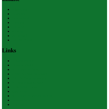
Allgemein
Finanzen
Gesundheit
Themen
Umwelt
Verkehr
Wirtschaft
Ihre Werbung
Links
Polizeiberichte
Pressekontakte
eCommerce Blog
CRM Softwareauswahl
ERP Softwareauswahl
Software Marktplatz
Gutschein-Portal
gastroecho
eCommerce-Weiterbildung
Datenschutz
Impressum