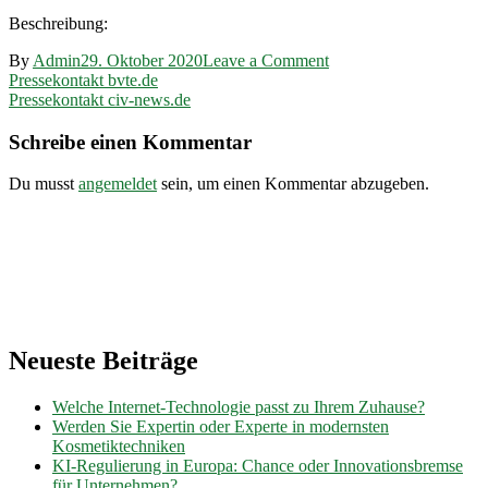
Beschreibung:
on
By
Admin
29. Oktober 2020
Leave a Comment
Beitragsnavigation
Pressekontakt
Pressekontakt bvte.de
aknw.de
Pressekontakt civ-news.de
Schreibe einen Kommentar
Du musst
angemeldet
sein, um einen Kommentar abzugeben.
Neueste Beiträge
Welche Internet-Technologie passt zu Ihrem Zuhause?
Werden Sie Expertin oder Experte in modernsten
Kosmetiktechniken
KI-Regulierung in Europa: Chance oder Innovationsbremse
für Unternehmen?