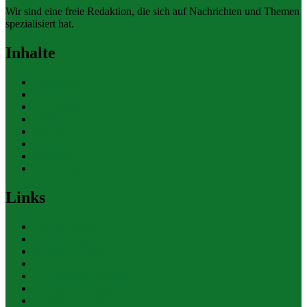
Wir sind eine freie Redaktion, die sich auf Nachrichten und Themen
spezialisiert hat.
Inhalte
Allgemein
Finanzen
Gesundheit
Themen
Umwelt
Verkehr
Wirtschaft
Ihre Werbung
Links
Polizeiberichte
Pressekontakte
eCommerce Blog
CRM Softwareauswahl
ERP Softwareauswahl
Software Marktplatz
Gutschein-Portal