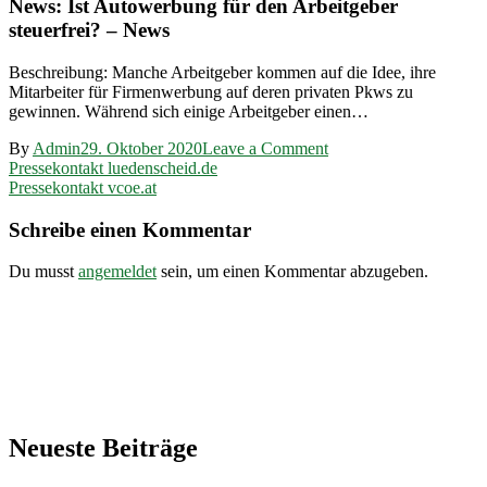
News: Ist Autowerbung für den Arbeitgeber
steuerfrei? – News
Beschreibung: Manche Arbeitgeber kommen auf die Idee, ihre
Mitarbeiter für Firmenwerbung auf deren privaten Pkws zu
gewinnen. Während sich einige Arbeitgeber einen…
on
By
Admin
29. Oktober 2020
Leave a Comment
Beitragsnavigation
Pressekontakt
Pressekontakt luedenscheid.de
auto-
Pressekontakt vcoe.at
presse.de
Schreibe einen Kommentar
Du musst
angemeldet
sein, um einen Kommentar abzugeben.
Neueste Beiträge