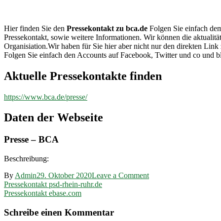
bca.de
Hier finden Sie den
Pressekontakt zu bca.de
Folgen Sie einfach dem 
Pressekontakt, sowie weitere Informationen. Wir können die aktualit
Organisiation.Wir haben für Sie hier aber nicht nur den direkten L
Folgen Sie einfach den Accounts auf Facebook, Twitter und co und b
Aktuelle Pressekontakte finden
https://www.bca.de/presse/
Daten der Webseite
Presse – BCA
Beschreibung:
on
By
Admin
29. Oktober 2020
Leave a Comment
Beitragsnavigation
Pressekontakt
Pressekontakt psd-rhein-ruhr.de
bca.de
Pressekontakt ebase.com
Schreibe einen Kommentar