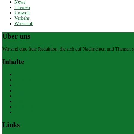
News
Themen
Umwelt
Verkehr
Wirtschaft
Über uns
Wir sind eine freie Redaktion, die sich auf Nachrichten und Themen spe
Inhalte
Allgemein
Finanzen
Gesundheit
Themen
Umwelt
Verkehr
Wirtschaft
Ihre Werbung
Links