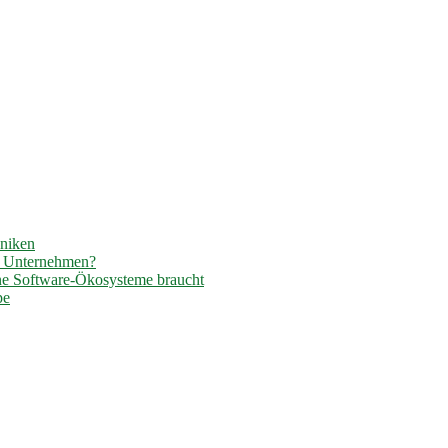
hniken
r Unternehmen?
ene Software-Ökosysteme braucht
pe