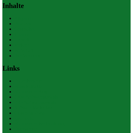
Inhalte
Allgemein
Finanzen
Gesundheit
Themen
Umwelt
Verkehr
Wirtschaft
Ihre Werbung
Links
Polizeiberichte
Pressekontakte
eCommerce Blog
CRM Softwareauswahl
ERP Softwareauswahl
Software Marktplatz
Gutschein-Portal
gastroecho
eCommerce-Weiterbildung
Datenschutz