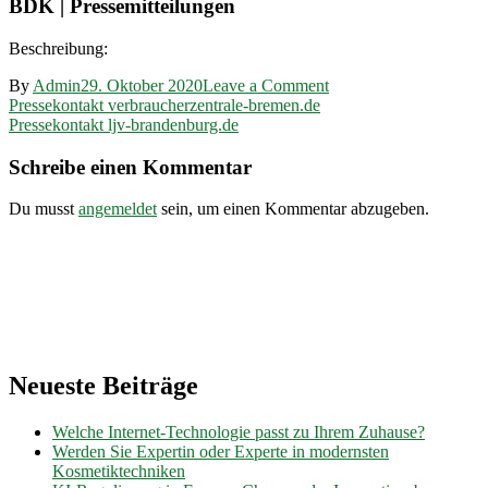
BDK | Pressemitteilungen
Beschreibung:
on
By
Admin
29. Oktober 2020
Leave a Comment
Beitragsnavigation
Pressekontakt
Pressekontakt verbraucherzentrale-bremen.de
bdk-
Pressekontakt ljv-brandenburg.de
bank.de
Schreibe einen Kommentar
Du musst
angemeldet
sein, um einen Kommentar abzugeben.
Neueste Beiträge
Welche Internet-Technologie passt zu Ihrem Zuhause?
Werden Sie Expertin oder Experte in modernsten
Kosmetiktechniken