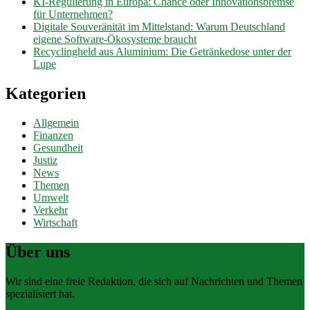
KI-Regulierung in Europa: Chance oder Innovationsbremse
für Unternehmen?
Digitale Souveränität im Mittelstand: Warum Deutschland
eigene Software-Ökosysteme braucht
Recyclingheld aus Aluminium: Die Getränkedose unter der
Lupe
Kategorien
Allgemein
Finanzen
Gesundheit
Justiz
News
Themen
Umwelt
Verkehr
Wirtschaft
Über uns
Wir sind eine freie Redaktion, die sich auf Nachrichten und Themen
spezialisiert hat.