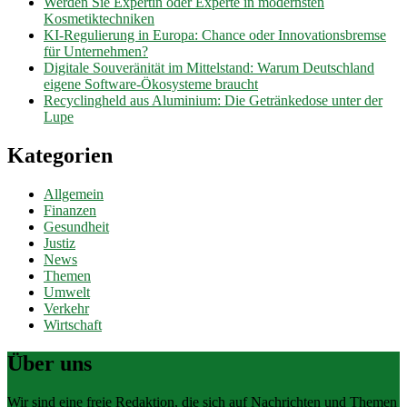
Werden Sie Expertin oder Experte in modernsten
Kosmetiktechniken
KI-Regulierung in Europa: Chance oder Innovationsbremse
für Unternehmen?
Digitale Souveränität im Mittelstand: Warum Deutschland
eigene Software-Ökosysteme braucht
Recyclingheld aus Aluminium: Die Getränkedose unter der
Lupe
Kategorien
Allgemein
Finanzen
Gesundheit
Justiz
News
Themen
Umwelt
Verkehr
Wirtschaft
Über uns
Wir sind eine freie Redaktion, die sich auf Nachrichten und Themen