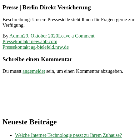
Presse | Berlin Direkt Versicherung
Beschreibung: Unsere Pressestelle steht Ihnen für Fragen gerne zur
Verfügung.
on
By
Admin
29. Oktober 2020
Leave a Comment
Beitragsnavigation
Pressekontakt
Pressekontakt new.abb.com
berlin-
Pressekontakt ag-bielefeld.nrw.de
direktversicherung.de
Schreibe einen Kommentar
Du musst
angemeldet
sein, um einen Kommentar abzugeben.
Neueste Beiträge
Welche Internet-Technologie passt zu Ihrem Zuhause?