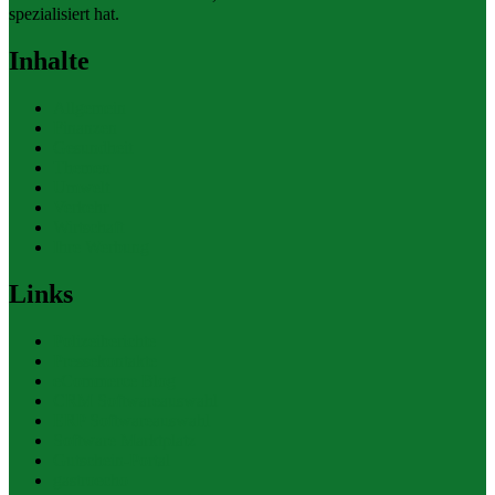
spezialisiert hat.
Inhalte
Allgemein
Finanzen
Gesundheit
Themen
Umwelt
Verkehr
Wirtschaft
Ihre Werbung
Links
Polizeiberichte
Pressekontakte
eCommerce Blog
CRM Softwareauswahl
ERP Softwareauswahl
Software Marktplatz
Gutschein-Portal
gastroecho