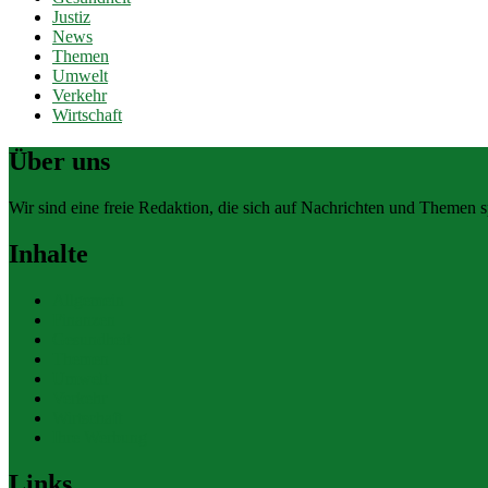
Justiz
News
Themen
Umwelt
Verkehr
Wirtschaft
Über uns
Wir sind eine freie Redaktion, die sich auf Nachrichten und Themen spe
Inhalte
Allgemein
Finanzen
Gesundheit
Themen
Umwelt
Verkehr
Wirtschaft
Ihre Werbung
Links