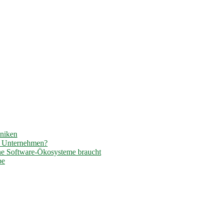
hniken
r Unternehmen?
ene Software-Ökosysteme braucht
pe