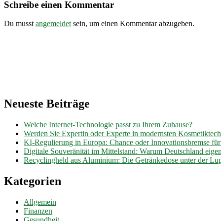
drive.de
Schreibe einen Kommentar
Du musst
angemeldet
sein, um einen Kommentar abzugeben.
Neueste Beiträge
Welche Internet-Technologie passt zu Ihrem Zuhause?
Werden Sie Expertin oder Experte in modernsten Kosmetiktec
KI-Regulierung in Europa: Chance oder Innovationsbremse fü
Digitale Souveränität im Mittelstand: Warum Deutschland eig
Recyclingheld aus Aluminium: Die Getränkedose unter der Lu
Kategorien
Allgemein
Finanzen
Gesundheit