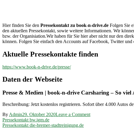
book-n-
drive.de
Hier finden Sie den
Pressekontakt zu book-n-drive.de
Folgen Sie ei
den aktuellen Pressekontakt, sowie weitere Informationen. Wir könne
bzw. der Organisiation.Wir haben für Sie hier aber nicht nur den d
können. Folgen Sie einfach den Accounts auf Facebook, Twitter und 
Aktuelle Pressekontakte finden
https://www.book-n-drive.de/presse/
Daten der Webseite
Presse & Medien | book-n-drive Carsharing – So viel A
Beschreibung: Jetzt kostenlos registrieren. Sofort über 4.000 Autos deu
on
By
Admin
29. Oktober 2020
Leave a Comment
Beitragsnavigation
Pressekontakt
Pressekontakt bw.igm.de
book-
Pressekontakt die-bremer-stadtreinigung.de
n-