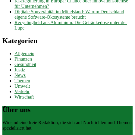
KI-Regulierung in Europa: Chance oder Innovationsbremse
für Unternehmen?
Digitale Souveränität im Mittelstand: Warum Deutschland
eigene Software-Ökosysteme braucht
Recyclingheld aus Aluminium: Die Getränkedose unter der
Lupe
Kategorien
Allgemein
Finanzen
Gesundheit
Justiz
News
Themen
Umwelt
Verkehr
Wirtschaft
Über uns
Wir sind eine freie Redaktion, die sich auf Nachrichten und Themen
spezialisiert hat.