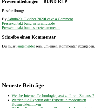
Pressemitteilungen – BUND RLP
Beschreibung:
on
By
Admin
29. Oktober 2020
Leave a Comment
Beitragsnavigation
Pressekontakt
Pressekontakt bund-naturschutz.de
bund-
Pressekontakt bundesaerztekammer.de
rlp.de
Schreibe einen Kommentar
Du musst
angemeldet
sein, um einen Kommentar abzugeben.
Neueste Beiträge
Welche Internet-Technologie passt zu Ihrem Zuhause?
Werden Sie Expertin oder Experte in modernsten
Kosmetiktechniken