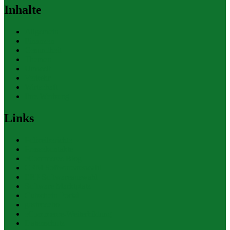
Inhalte
Allgemein
Finanzen
Gesundheit
Themen
Umwelt
Verkehr
Wirtschaft
Ihre Werbung
Links
Polizeiberichte
Pressekontakte
eCommerce Blog
CRM Softwareauswahl
ERP Softwareauswahl
Software Marktplatz
Gutschein-Portal
gastroecho
eCommerce-Weiterbildung
Datenschutz