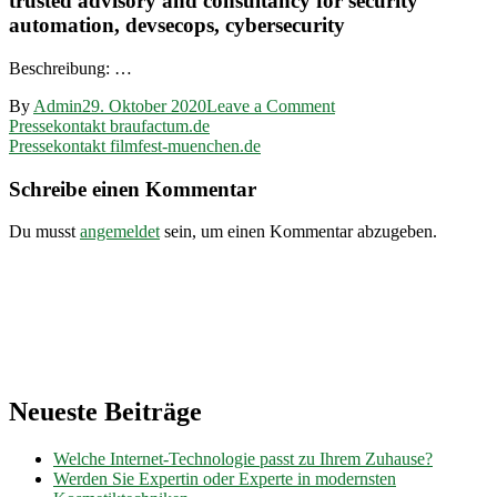
trusted advisory and consultancy for security
automation, devsecops, cybersecurity
Beschreibung: …
on
By
Admin
29. Oktober 2020
Leave a Comment
Beitragsnavigation
Pressekontakt
Pressekontakt braufactum.de
carmasec.com
Pressekontakt filmfest-muenchen.de
Schreibe einen Kommentar
Du musst
angemeldet
sein, um einen Kommentar abzugeben.
Neueste Beiträge
Welche Internet-Technologie passt zu Ihrem Zuhause?
Werden Sie Expertin oder Experte in modernsten