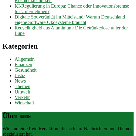
Kosmetiktechniken
KI-Regulierung in Europa: Chance oder Innovationsbremse
für Unternehmen?
Digitale Souveränität im Mittelstand: Warum Deutschland
eigene Software-Ökosysteme braucht
Recyclingheld aus Aluminium: Die Getränkedose unter der
Lupe
Kategorien
Allgemein
Finanzen
Gesundheit
Justiz
News
Themen
Umwelt
Verkehr
Wirtschaft
Über uns
Wir sind eine freie Redaktion, die sich auf Nachrichten und Themen
spezialisiert hat.