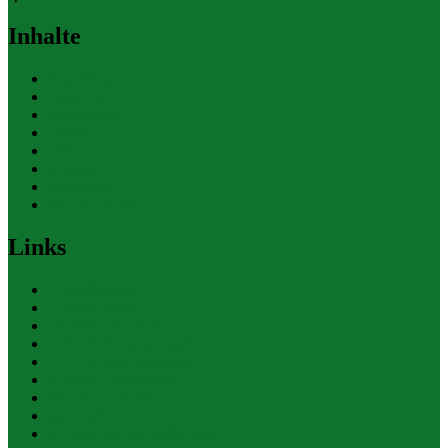
Inhalte
Allgemein
Finanzen
Gesundheit
Themen
Umwelt
Verkehr
Wirtschaft
Ihre Werbung
Links
Polizeiberichte
Pressekontakte
eCommerce Blog
CRM Softwareauswahl
ERP Softwareauswahl
Software Marktplatz
Gutschein-Portal
gastroecho
eCommerce-Weiterbildung