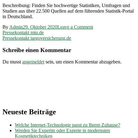
Beschreibung: Finden Sie hochwertige Statistiken, Umfragen und
Studien aus über 22.500 Quellen auf dem führenden Statistik-Portal
in Deutschland.
on
By
Admin
29. Oktober 2020
Leave a Comment
Beitragsnavigation
Pressekontakt
Pressekontakt mtu.de
de.statista.com
Pressekontakt targoversicherung.de
Schreibe einen Kommentar
Du musst
angemeldet
sein, um einen Kommentar abzugeben.
Neueste Beiträge
Welche Internet-Technologie passt zu Ihrem Zuhause?
Werden Sie Expertin oder Experte in modernsten
Kosmetiktechniken