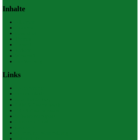
Inhalte
Allgemein
Finanzen
Gesundheit
Themen
Umwelt
Verkehr
Wirtschaft
Ihre Werbung
Links
Polizeiberichte
Pressekontakte
eCommerce Blog
CRM Softwareauswahl
ERP Softwareauswahl
Software Marktplatz
Gutschein-Portal
gastroecho
eCommerce-Weiterbildung
Datenschutz