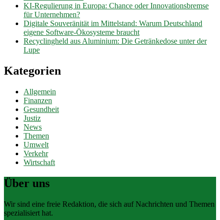
KI-Regulierung in Europa: Chance oder Innovationsbremse
für Unternehmen?
Digitale Souveränität im Mittelstand: Warum Deutschland
eigene Software-Ökosysteme braucht
Recyclingheld aus Aluminium: Die Getränkedose unter der
Lupe
Kategorien
Allgemein
Finanzen
Gesundheit
Justiz
News
Themen
Umwelt
Verkehr
Wirtschaft
Über uns
Wir sind eine freie Redaktion, die sich auf Nachrichten und Themen
spezialisiert hat.