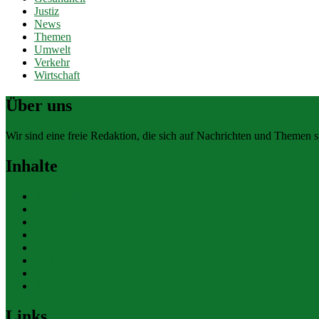
Justiz
News
Themen
Umwelt
Verkehr
Wirtschaft
Über uns
Wir sind eine freie Redaktion, die sich auf Nachrichten und Themen spe
Inhalte
Allgemein
Finanzen
Gesundheit
Themen
Umwelt
Verkehr
Wirtschaft
Ihre Werbung
Links