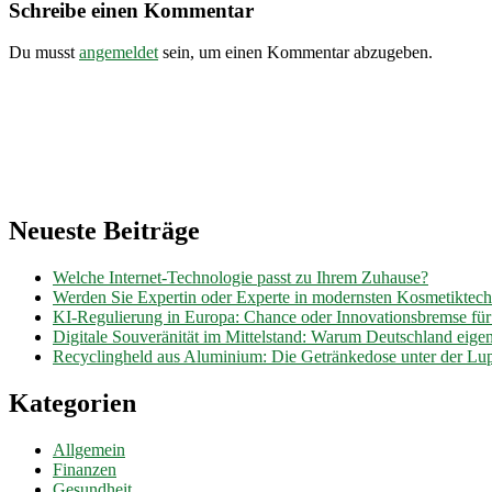
hessen.de
Schreibe einen Kommentar
Du musst
angemeldet
sein, um einen Kommentar abzugeben.
Neueste Beiträge
Welche Internet-Technologie passt zu Ihrem Zuhause?
Werden Sie Expertin oder Experte in modernsten Kosmetiktec
KI-Regulierung in Europa: Chance oder Innovationsbremse fü
Digitale Souveränität im Mittelstand: Warum Deutschland eig
Recyclingheld aus Aluminium: Die Getränkedose unter der Lu
Kategorien
Allgemein
Finanzen
Gesundheit