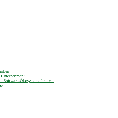
hniken
r Unternehmen?
ene Software-Ökosysteme braucht
pe