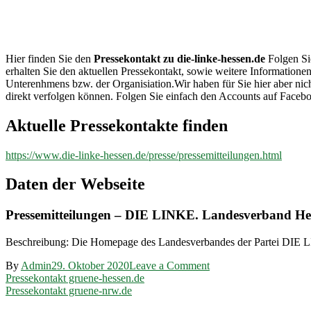
die-linke-
hessen.de
Hier finden Sie den
Pressekontakt zu die-linke-hessen.de
Folgen Sie
erhalten Sie den aktuellen Pressekontakt, sowie weitere Informationen
Unterenhmens bzw. der Organisiation.Wir haben für Sie hier aber n
direkt verfolgen können. Folgen Sie einfach den Accounts auf Facebo
Aktuelle Pressekontakte finden
https://www.die-linke-hessen.de/presse/pressemitteilungen.html
Daten der Webseite
Pressemitteilungen – DIE LINKE. Landesverband He
Beschreibung: Die Homepage des Landesverbandes der Partei DIE 
on
By
Admin
29. Oktober 2020
Leave a Comment
Beitragsnavigation
Pressekontakt
Pressekontakt gruene-hessen.de
die-
Pressekontakt gruene-nrw.de
linke-