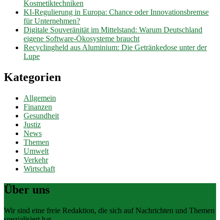
Kosmetiktechniken
KI-Regulierung in Europa: Chance oder Innovationsbremse
für Unternehmen?
Digitale Souveränität im Mittelstand: Warum Deutschland
eigene Software-Ökosysteme braucht
Recyclingheld aus Aluminium: Die Getränkedose unter der
Lupe
Kategorien
Allgemein
Finanzen
Gesundheit
Justiz
News
Themen
Umwelt
Verkehr
Wirtschaft
Über uns
Wir sind eine freie Redaktion, die sich auf Nachrichten und Themen
spezialisiert hat.