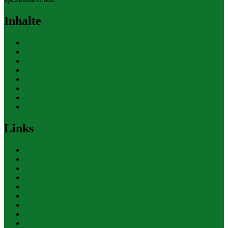
Inhalte
Allgemein
Finanzen
Gesundheit
Themen
Umwelt
Verkehr
Wirtschaft
Ihre Werbung
Links
Polizeiberichte
Pressekontakte
eCommerce Blog
CRM Softwareauswahl
ERP Softwareauswahl
Software Marktplatz
Gutschein-Portal
gastroecho
eCommerce-Weiterbildung