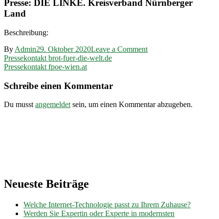
Presse: DIE LINKE. Kreisverband Nürnberger
Land
Beschreibung:
on
By
Admin
29. Oktober 2020
Leave a Comment
Beitragsnavigation
Pressekontakt
Pressekontakt brot-fuer-die-welt.de
dielinke-
Pressekontakt fpoe-wien.at
kvnland.de
Schreibe einen Kommentar
Du musst
angemeldet
sein, um einen Kommentar abzugeben.
Neueste Beiträge
Welche Internet-Technologie passt zu Ihrem Zuhause?
Werden Sie Expertin oder Experte in modernsten