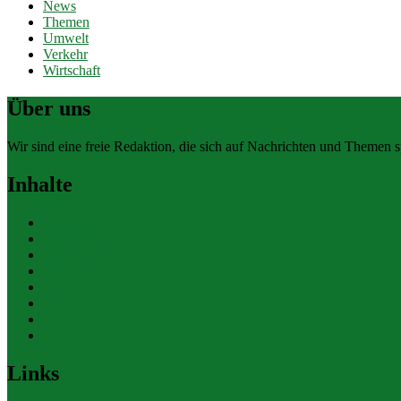
News
Themen
Umwelt
Verkehr
Wirtschaft
Über uns
Wir sind eine freie Redaktion, die sich auf Nachrichten und Themen spe
Inhalte
Allgemein
Finanzen
Gesundheit
Themen
Umwelt
Verkehr
Wirtschaft
Ihre Werbung
Links