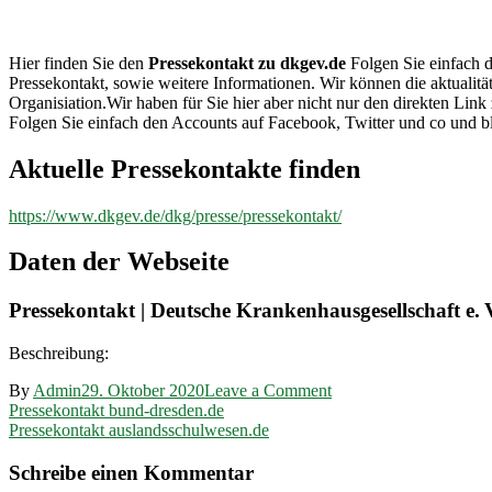
dkgev.de
Hier finden Sie den
Pressekontakt zu dkgev.de
Folgen Sie einfach d
Pressekontakt, sowie weitere Informationen. Wir können die aktualit
Organisiation.Wir haben für Sie hier aber nicht nur den direkten L
Folgen Sie einfach den Accounts auf Facebook, Twitter und co und b
Aktuelle Pressekontakte finden
https://www.dkgev.de/dkg/presse/pressekontakt/
Daten der Webseite
Pressekontakt | Deutsche Krankenhausgesellschaft e. 
Beschreibung:
on
By
Admin
29. Oktober 2020
Leave a Comment
Beitragsnavigation
Pressekontakt
Pressekontakt bund-dresden.de
dkgev.de
Pressekontakt auslandsschulwesen.de
Schreibe einen Kommentar