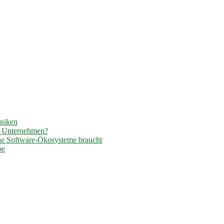
hniken
r Unternehmen?
ene Software-Ökosysteme braucht
pe