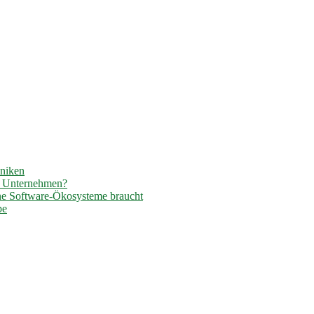
hniken
r Unternehmen?
ene Software-Ökosysteme braucht
pe