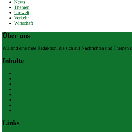
News
Themen
Umwelt
Verkehr
Wirtschaft
Über uns
Wir sind eine freie Redaktion, die sich auf Nachrichten und Themen spe
Inhalte
Allgemein
Finanzen
Gesundheit
Themen
Umwelt
Verkehr
Wirtschaft
Ihre Werbung
Links