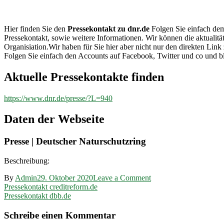
dnr.de
Hier finden Sie den
Pressekontakt zu dnr.de
Folgen Sie einfach dem 
Pressekontakt, sowie weitere Informationen. Wir können die aktualitä
Organisiation.Wir haben für Sie hier aber nicht nur den direkten L
Folgen Sie einfach den Accounts auf Facebook, Twitter und co und b
Aktuelle Pressekontakte finden
https://www.dnr.de/presse/?L=940
Daten der Webseite
Presse | Deutscher Naturschutzring
Beschreibung:
on
By
Admin
29. Oktober 2020
Leave a Comment
Beitragsnavigation
Pressekontakt
Pressekontakt creditreform.de
dnr.de
Pressekontakt dbb.de
Schreibe einen Kommentar