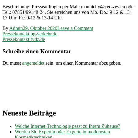
Beschreibung: Presseanfragen per Mail: maunichy@cec-zev.eu oder
Tel.: 07851/99148-24. Sie erreichen uns von Mo.-Do.: 9-12 & 13-
17 Uhr; Fr.: 9-12 & 13-14 Uhr.
on
By
Admin
29. Oktober 2020
Leave a Comment
Beitragsnavigation
Pressekontakt
Pressekontakt bg-verkehr.de
evz.de
Pressekontakt fvdz.de
Schreibe einen Kommentar
Du musst
angemeldet
sein, um einen Kommentar abzugeben.
Neueste Beiträge
Welche Internet-Technologie passt zu Ihrem Zuhause?
Werden Sie Expertin oder Experte in modernsten
Kosmetiktechniken