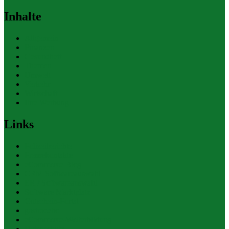
Inhalte
Allgemein
Finanzen
Gesundheit
Themen
Umwelt
Verkehr
Wirtschaft
Ihre Werbung
Links
Polizeiberichte
Pressekontakte
eCommerce Blog
CRM Softwareauswahl
ERP Softwareauswahl
Software Marktplatz
Gutschein-Portal
gastroecho
eCommerce-Weiterbildung
Datenschutz