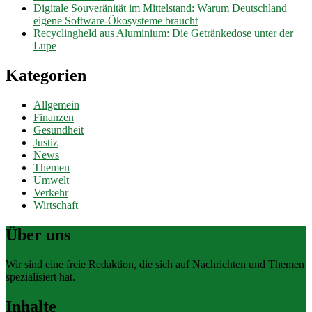
Digitale Souveränität im Mittelstand: Warum Deutschland
eigene Software-Ökosysteme braucht
Recyclingheld aus Aluminium: Die Getränkedose unter der
Lupe
Kategorien
Allgemein
Finanzen
Gesundheit
Justiz
News
Themen
Umwelt
Verkehr
Wirtschaft
Über uns
Wir sind eine freie Redaktion, die sich auf Nachrichten und Themen
spezialisiert hat.
Inhalte