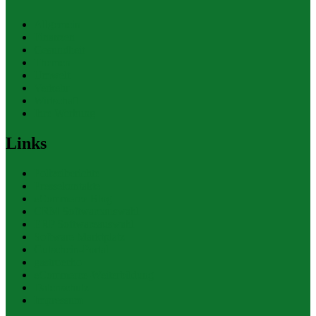
Allgemein
Finanzen
Gesundheit
Themen
Umwelt
Verkehr
Wirtschaft
Ihre Werbung
Links
Polizeiberichte
Pressekontakte
eCommerce Blog
CRM Softwareauswahl
ERP Softwareauswahl
Software Marktplatz
Gutschein-Portal
gastroecho
eCommerce-Weiterbildung
Datenschutz
Impressum