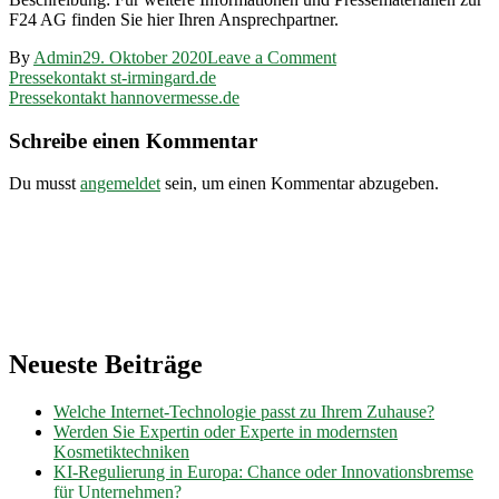
F24 AG finden Sie hier Ihren Ansprechpartner.
on
By
Admin
29. Oktober 2020
Leave a Comment
Beitragsnavigation
Pressekontakt
Pressekontakt st-irmingard.de
f24.com
Pressekontakt hannovermesse.de
Schreibe einen Kommentar
Du musst
angemeldet
sein, um einen Kommentar abzugeben.
Neueste Beiträge
Welche Internet-Technologie passt zu Ihrem Zuhause?
Werden Sie Expertin oder Experte in modernsten
Kosmetiktechniken
KI-Regulierung in Europa: Chance oder Innovationsbremse
für Unternehmen?