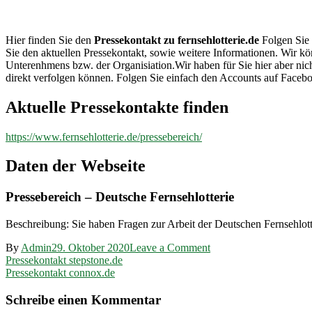
fernsehlotterie.de
Hier finden Sie den
Pressekontakt zu fernsehlotterie.de
Folgen Sie 
Sie den aktuellen Pressekontakt, sowie weitere Informationen. Wir kön
Unterenhmens bzw. der Organisiation.Wir haben für Sie hier aber n
direkt verfolgen können. Folgen Sie einfach den Accounts auf Facebo
Aktuelle Pressekontakte finden
https://www.fernsehlotterie.de/pressebereich/
Daten der Webseite
Pressebereich – Deutsche Fernsehlotterie
Beschreibung: Sie haben Fragen zur Arbeit der Deutschen Fernsehlott
on
By
Admin
29. Oktober 2020
Leave a Comment
Beitragsnavigation
Pressekontakt
Pressekontakt stepstone.de
fernsehlotterie.de
Pressekontakt connox.de
Schreibe einen Kommentar