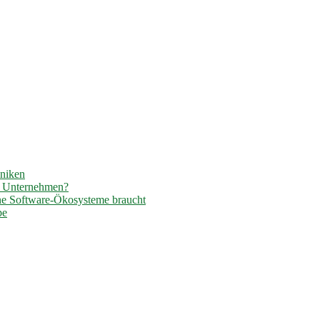
hniken
r Unternehmen?
ene Software-Ökosysteme braucht
pe