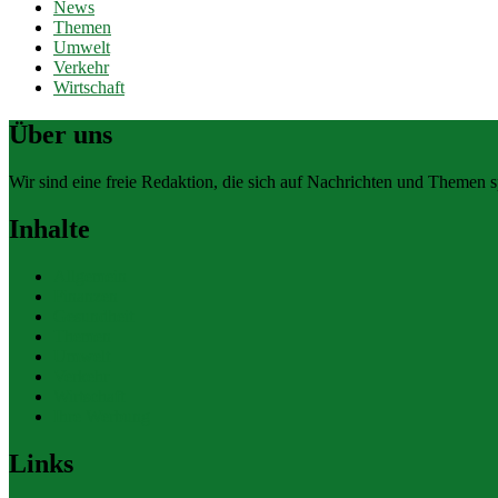
News
Themen
Umwelt
Verkehr
Wirtschaft
Über uns
Wir sind eine freie Redaktion, die sich auf Nachrichten und Themen spe
Inhalte
Allgemein
Finanzen
Gesundheit
Themen
Umwelt
Verkehr
Wirtschaft
Ihre Werbung
Links