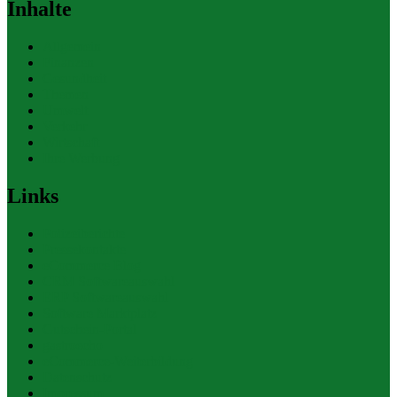
Inhalte
Allgemein
Finanzen
Gesundheit
Themen
Umwelt
Verkehr
Wirtschaft
Ihre Werbung
Links
Polizeiberichte
Pressekontakte
eCommerce Blog
CRM Softwareauswahl
ERP Softwareauswahl
Software Marktplatz
Gutschein-Portal
gastroecho
eCommerce-Weiterbildung
Datenschutz
Impressum