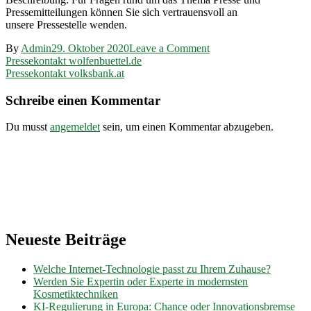
Pressemitteilungen können Sie sich vertrauensvoll an
unsere Pressestelle wenden.
on
By
Admin
29. Oktober 2020
Leave a Comment
Beitragsnavigation
Pressekontakt
Pressekontakt wolfenbuettel.de
flatex.de
Pressekontakt volksbank.at
Schreibe einen Kommentar
Du musst
angemeldet
sein, um einen Kommentar abzugeben.
Neueste Beiträge
Welche Internet-Technologie passt zu Ihrem Zuhause?
Werden Sie Expertin oder Experte in modernsten
Kosmetiktechniken
KI-Regulierung in Europa: Chance oder Innovationsbremse