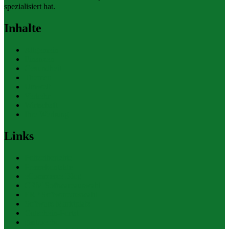
spezialisiert hat.
Inhalte
Allgemein
Finanzen
Gesundheit
Themen
Umwelt
Verkehr
Wirtschaft
Ihre Werbung
Links
Polizeiberichte
Pressekontakte
eCommerce Blog
CRM Softwareauswahl
ERP Softwareauswahl
Software Marktplatz
Gutschein-Portal
gastroecho