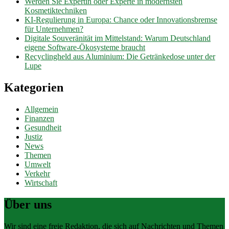
Werden Sie Expertin oder Experte in modernsten
Kosmetiktechniken
KI-Regulierung in Europa: Chance oder Innovationsbremse
für Unternehmen?
Digitale Souveränität im Mittelstand: Warum Deutschland
eigene Software-Ökosysteme braucht
Recyclingheld aus Aluminium: Die Getränkedose unter der
Lupe
Kategorien
Allgemein
Finanzen
Gesundheit
Justiz
News
Themen
Umwelt
Verkehr
Wirtschaft
Über uns
Wir sind eine freie Redaktion, die sich auf Nachrichten und Themen