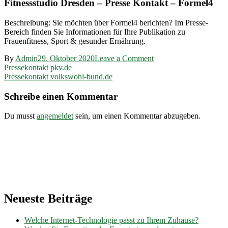
Fitnessstudio Dresden – Presse Kontakt – Formel4
Beschreibung: Sie möchten über Formel4 berichten? Im Presse-
Bereich finden Sie Informationen für Ihre Publikation zu
Frauenfitness, Sport & gesunder Ernährung.
on
By
Admin
29. Oktober 2020
Leave a Comment
Beitragsnavigation
Pressekontakt
Pressekontakt pkv.de
formel4-
Pressekontakt volkswohl-bund.de
fitness.de
Schreibe einen Kommentar
Du musst
angemeldet
sein, um einen Kommentar abzugeben.
Neueste Beiträge
Welche Internet-Technologie passt zu Ihrem Zuhause?