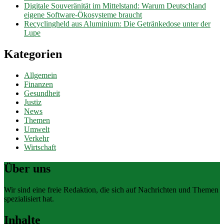
Digitale Souveränität im Mittelstand: Warum Deutschland
eigene Software-Ökosysteme braucht
Recyclingheld aus Aluminium: Die Getränkedose unter der
Lupe
Kategorien
Allgemein
Finanzen
Gesundheit
Justiz
News
Themen
Umwelt
Verkehr
Wirtschaft
Über uns
Wir sind eine freie Redaktion, die sich auf Nachrichten und Themen
spezialisiert hat.
Inhalte