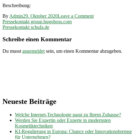
Beschreibung:
on
By
Admin
29. Oktober 2020
Leave a Comment
Beitragsnavigation
Pressekontakt
Pressekontakt group.hugoboss.com
generali.de
Pressekontakt schufa.de
Schreibe einen Kommentar
Du musst
angemeldet
sein, um einen Kommentar abzugeben.
Neueste Beiträge
Welche Internet-Technologie passt zu Ihrem Zuhause?
Werden Sie Expertin oder Experte in modernsten
Kosmetiktechniken
KI-Regulierung in Europa: Chance oder Innovationsbremse
für Unternehmen?