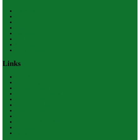
Allgemein
Finanzen
Gesundheit
Themen
Umwelt
Verkehr
Wirtschaft
Ihre Werbung
Links
Polizeiberichte
Pressekontakte
eCommerce Blog
CRM Softwareauswahl
ERP Softwareauswahl
Software Marktplatz
Gutschein-Portal
gastroecho
eCommerce-Weiterbildung
Datenschutz
Impressum