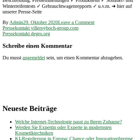
Beschreibung: Pressemitteilungen ✓ Produkttests ✓ Sommer- und
Winterreifentests ✓ Gebrauchtwagenrepports ✓ u.v.m. ➜ hier auf
unserer Presse-Seite
on
By
Admin
29. Oktober 2020
Leave a Comment
Beitragsnavigation
Pressekontakt
Pressekontakt villeroyboch-group.com
gtue.de
Pressekontakt degro.org
Schreibe einen Kommentar
Du musst
angemeldet
sein, um einen Kommentar abzugeben.
Neueste Beiträge
Welche Internet-Technologie passt zu Ihrem Zuhause?
Werden Sie Expertin oder Experte in modernsten
Kosmetiktechniken
KI-Regulierung in Europa: Chance oder Innovationsbremse