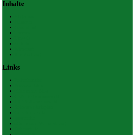
Inhalte
Allgemein
Finanzen
Gesundheit
Themen
Umwelt
Verkehr
Wirtschaft
Ihre Werbung
Links
Polizeiberichte
Pressekontakte
eCommerce Blog
CRM Softwareauswahl
ERP Softwareauswahl
Software Marktplatz
Gutschein-Portal
gastroecho
eCommerce-Weiterbildung
Datenschutz
Impressum