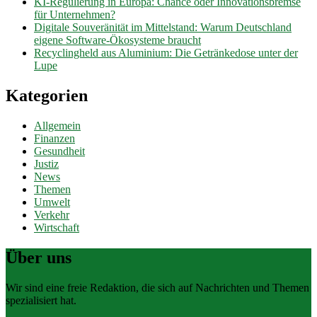
KI-Regulierung in Europa: Chance oder Innovationsbremse
für Unternehmen?
Digitale Souveränität im Mittelstand: Warum Deutschland
eigene Software-Ökosysteme braucht
Recyclingheld aus Aluminium: Die Getränkedose unter der
Lupe
Kategorien
Allgemein
Finanzen
Gesundheit
Justiz
News
Themen
Umwelt
Verkehr
Wirtschaft
Über uns
Wir sind eine freie Redaktion, die sich auf Nachrichten und Themen
spezialisiert hat.