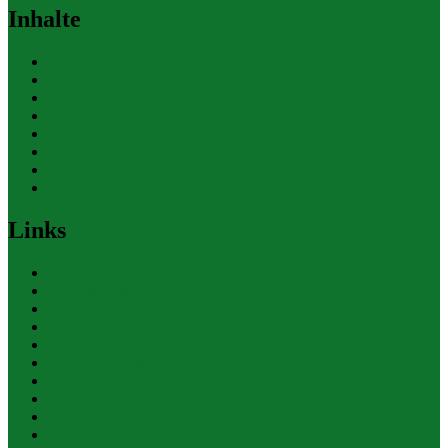
Inhalte
Allgemein
Finanzen
Gesundheit
Themen
Umwelt
Verkehr
Wirtschaft
Ihre Werbung
Links
Polizeiberichte
Pressekontakte
eCommerce Blog
CRM Softwareauswahl
ERP Softwareauswahl
Software Marktplatz
Gutschein-Portal
gastroecho
eCommerce-Weiterbildung
Datenschutz