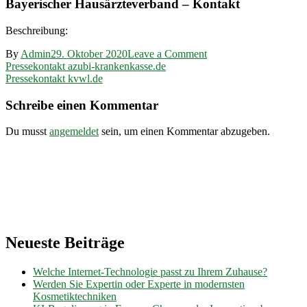
Bayerischer Hausärzteverband – Kontakt
Beschreibung:
on
By
Admin
29. Oktober 2020
Leave a Comment
Beitragsnavigation
Pressekontakt
Pressekontakt azubi-krankenkasse.de
hausaerzte-
Pressekontakt kvwl.de
bayern.de
Schreibe einen Kommentar
Du musst
angemeldet
sein, um einen Kommentar abzugeben.
Neueste Beiträge
Welche Internet-Technologie passt zu Ihrem Zuhause?
Werden Sie Expertin oder Experte in modernsten
Kosmetiktechniken