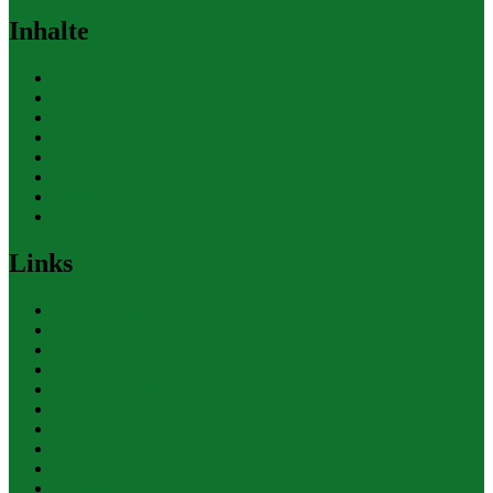
Inhalte
Allgemein
Finanzen
Gesundheit
Themen
Umwelt
Verkehr
Wirtschaft
Ihre Werbung
Links
Polizeiberichte
Pressekontakte
eCommerce Blog
CRM Softwareauswahl
ERP Softwareauswahl
Software Marktplatz
Gutschein-Portal
gastroecho
eCommerce-Weiterbildung
Datenschutz