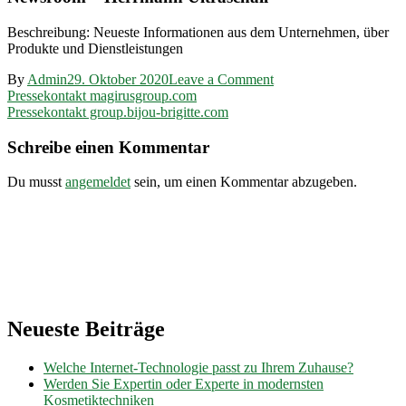
Beschreibung: Neueste Informationen aus dem Unternehmen, über
Produkte und Dienstleistungen
on
By
Admin
29. Oktober 2020
Leave a Comment
Beitragsnavigation
Pressekontakt
Pressekontakt magirusgroup.com
herrmannultraschall.c
Pressekontakt group.bijou-brigitte.com
Schreibe einen Kommentar
Du musst
angemeldet
sein, um einen Kommentar abzugeben.
Neueste Beiträge
Welche Internet-Technologie passt zu Ihrem Zuhause?
Werden Sie Expertin oder Experte in modernsten
Kosmetiktechniken