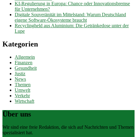
KI-Regulierung in Europa: Chance oder Innovationsbremse
für Unternehmen?
Digitale Souveränität im Mittelstand: Warum Deutschland
eigene Software-Ökosysteme braucht
Recyclingheld aus Aluminium: Die Getränkedose unter der
Lupe
Kategorien
Allgemein
Finanzen
Gesundheit
Justiz
News
Themen
Umwelt
Verkehr
Wirtschaft
Über uns
Wir sind eine freie Redaktion, die sich auf Nachrichten und Themen
spezialisiert hat.