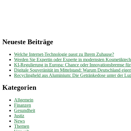
Neueste Beiträge
Welche Internet-Technologie passt zu Ihrem Zuhause?
Werden Sie Expertin oder Experte in modernsten Kosmetiktec
KI-Regulierung in Europa: Chance oder Innovationsbremse fü
Digitale Souveränität im Mittelstand: Warum Deutschland eig
Recyclingheld aus Aluminium: Die Getränkedose unter der Lu
Kategorien
Allgemein
Finanzen
Gesundheit
Justiz
News
Themen