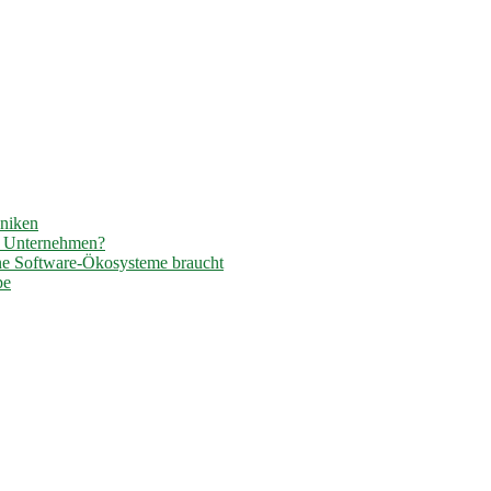
hniken
r Unternehmen?
ene Software-Ökosysteme braucht
pe