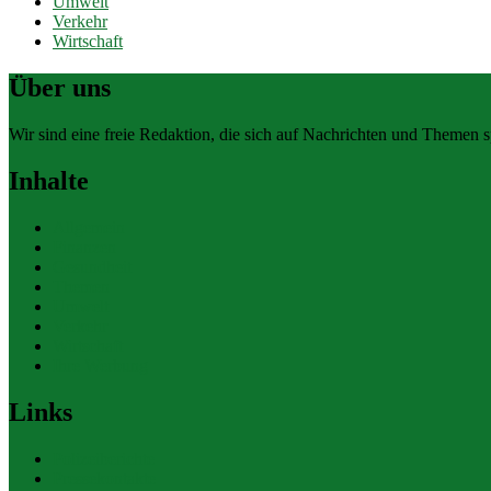
Umwelt
Verkehr
Wirtschaft
Über uns
Wir sind eine freie Redaktion, die sich auf Nachrichten und Themen spe
Inhalte
Allgemein
Finanzen
Gesundheit
Themen
Umwelt
Verkehr
Wirtschaft
Ihre Werbung
Links
Polizeiberichte
Pressekontakte