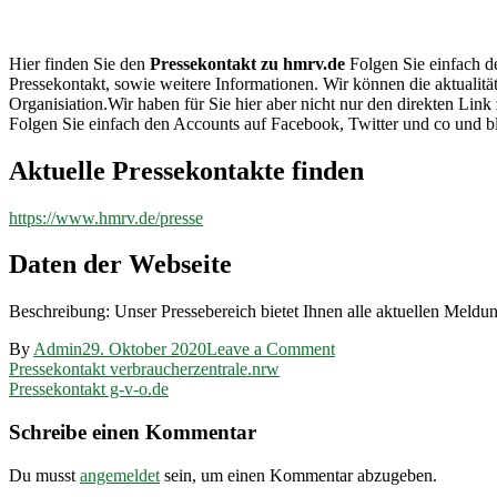
hmrv.de
Hier finden Sie den
Pressekontakt zu hmrv.de
Folgen Sie einfach de
Pressekontakt, sowie weitere Informationen. Wir können die aktualit
Organisiation.Wir haben für Sie hier aber nicht nur den direkten L
Folgen Sie einfach den Accounts auf Facebook, Twitter und co und b
Aktuelle Pressekontakte finden
https://www.hmrv.de/presse
Daten der Webseite
Beschreibung: Unser Pressebereich bietet Ihnen alle aktuellen Me
on
By
Admin
29. Oktober 2020
Leave a Comment
Beitragsnavigation
Pressekontakt
Pressekontakt verbraucherzentrale.nrw
hmrv.de
Pressekontakt g-v-o.de
Schreibe einen Kommentar
Du musst
angemeldet
sein, um einen Kommentar abzugeben.