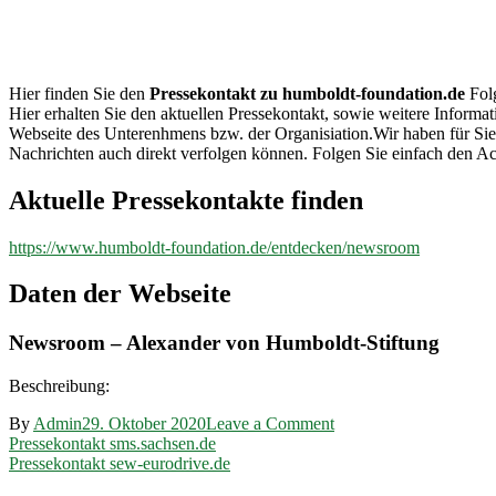
humboldt-
foundation.de
Hier finden Sie den
Pressekontakt zu humboldt-foundation.de
Folg
Hier erhalten Sie den aktuellen Pressekontakt, sowie weitere Informa
Webseite des Unterenhmens bzw. der Organisiation.Wir haben für Si
Nachrichten auch direkt verfolgen können. Folgen Sie einfach den Ac
Aktuelle Pressekontakte finden
https://www.humboldt-foundation.de/entdecken/newsroom
Daten der Webseite
Newsroom – Alexander von Humboldt-Stiftung
Beschreibung:
on
By
Admin
29. Oktober 2020
Leave a Comment
Beitragsnavigation
Pressekontakt
Pressekontakt sms.sachsen.de
humboldt-
Pressekontakt sew-eurodrive.de
foundation.de