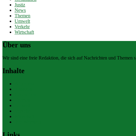
Justiz
News
Themen
Umwelt
Verkehr
Wirtschaft
Über uns
Wir sind eine freie Redaktion, die sich auf Nachrichten und Themen spe
Inhalte
Allgemein
Finanzen
Gesundheit
Themen
Umwelt
Verkehr
Wirtschaft
Ihre Werbung
Links