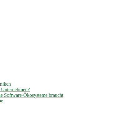
hniken
r Unternehmen?
ene Software-Ökosysteme braucht
pe