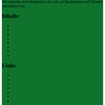
Wir sind eine freie Redaktion, die sich auf Nachrichten und Themen
spezialisiert hat.
Inhalte
Allgemein
Finanzen
Gesundheit
Themen
Umwelt
Verkehr
Wirtschaft
Ihre Werbung
Links
Polizeiberichte
Pressekontakte
eCommerce Blog
CRM Softwareauswahl
ERP Softwareauswahl
Software Marktplatz
Gutschein-Portal
gastroecho