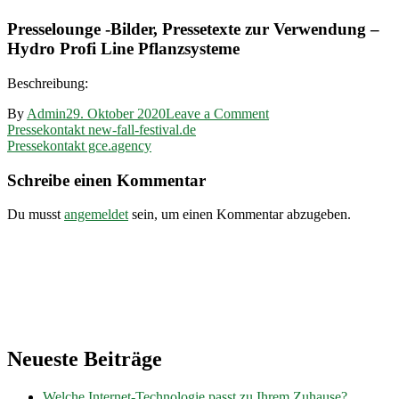
Presselounge -Bilder, Pressetexte zur Verwendung –
Hydro Profi Line Pflanzsysteme
Beschreibung:
on
By
Admin
29. Oktober 2020
Leave a Comment
Beitragsnavigation
Pressekontakt
Pressekontakt new-fall-festival.de
hydro-
Pressekontakt gce.agency
profi-
line.com
Schreibe einen Kommentar
Du musst
angemeldet
sein, um einen Kommentar abzugeben.
Neueste Beiträge
Welche Internet-Technologie passt zu Ihrem Zuhause?