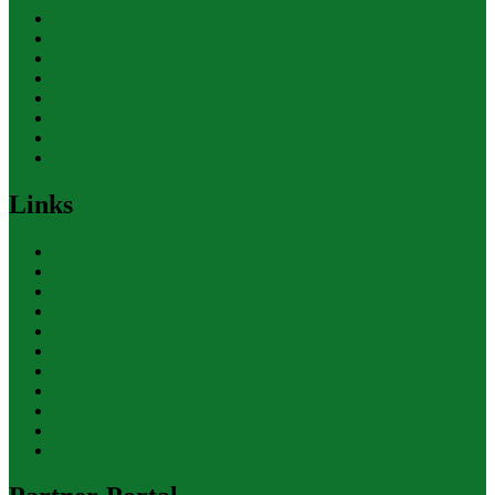
Allgemein
Finanzen
Gesundheit
Themen
Umwelt
Verkehr
Wirtschaft
Ihre Werbung
Links
Polizeiberichte
Pressekontakte
eCommerce Blog
CRM Softwareauswahl
ERP Softwareauswahl
Software Marktplatz
Gutschein-Portal
gastroecho
eCommerce-Weiterbildung
Datenschutz
Impressum