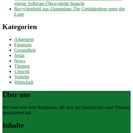
eigene Software-Ökosysteme braucht
Recyclingheld aus Aluminium: Die Getränkedose unter der
Lupe
Kategorien
Allgemein
Finanzen
Gesundheit
Justiz
News
Themen
Umwelt
Verkehr
Wirtschaft
Über uns
Wir sind eine freie Redaktion, die sich auf Nachrichten und Themen
spezialisiert hat.
Inhalte