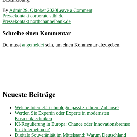
on
By
Admin
29. Oktober 2020
Leave a Comment
Beitragsnavigation
Pressekontakt
Pressekontakt corporate.stihl.de
ib-
Pressekontakt northchannelbank.de
sh.de
Schreibe einen Kommentar
Du musst
angemeldet
sein, um einen Kommentar abzugeben.
Neueste Beiträge
Welche Internet-Technologie passt zu Ihrem Zuhause?
Werden Sie Expertin oder Experte in modernsten
Kosmetiktechniken
KI-Regulierung in Europa: Chance oder Innovationsbremse
für Unternehmen?
Digitale Souveränität im Mittelstand: Warum Deutschland