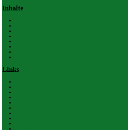
Inhalte
Allgemein
Finanzen
Gesundheit
Themen
Umwelt
Verkehr
Wirtschaft
Ihre Werbung
Links
Polizeiberichte
Pressekontakte
eCommerce Blog
CRM Softwareauswahl
ERP Softwareauswahl
Software Marktplatz
Gutschein-Portal
gastroecho
eCommerce-Weiterbildung
Datenschutz