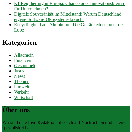
KI-Regulierung in Europa: Chance oder Innovationsbremse
für Unternehmen?
Digitale Souveränität im Mittelstand: Warum Deutschland
eigene Software-Ökosysteme braucht
Recyclingheld aus Aluminium: Die Getränkedose unter der
Lupe
Kategorien
Allgemein
Finanzen
Gesundheit
Justiz
News
Themen
Umwelt
Verkehr
Wirtschaft
Über uns
Wir sind eine freie Redaktion, die sich auf Nachrichten und Themen
spezialisiert hat.