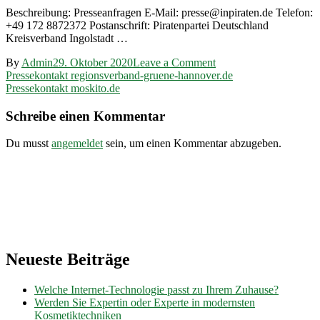
Beschreibung: Presseanfragen E-Mail: presse@inpiraten.de Telefon:
+49 172 8872372 Postanschrift: Piratenpartei Deutschland
Kreisverband Ingolstadt …
on
By
Admin
29. Oktober 2020
Leave a Comment
Beitragsnavigation
Pressekontakt
Pressekontakt regionsverband-gruene-hannover.de
inpiraten.de
Pressekontakt moskito.de
Schreibe einen Kommentar
Du musst
angemeldet
sein, um einen Kommentar abzugeben.
Neueste Beiträge
Welche Internet-Technologie passt zu Ihrem Zuhause?
Werden Sie Expertin oder Experte in modernsten
Kosmetiktechniken