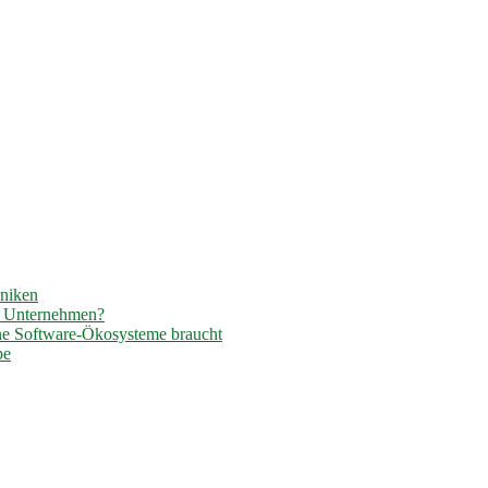
hniken
r Unternehmen?
ene Software-Ökosysteme braucht
pe