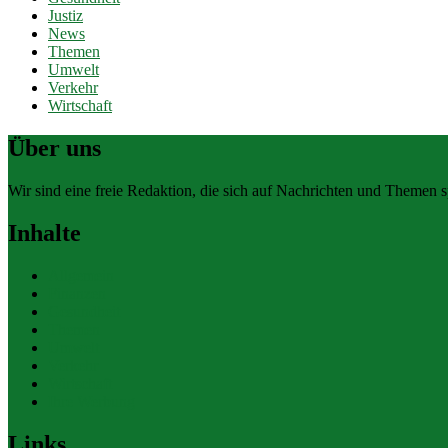
Justiz
News
Themen
Umwelt
Verkehr
Wirtschaft
Über uns
Wir sind eine freie Redaktion, die sich auf Nachrichten und Themen spe
Inhalte
Allgemein
Finanzen
Gesundheit
Themen
Umwelt
Verkehr
Wirtschaft
Ihre Werbung
Links