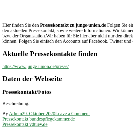
junge-
union.de
Hier finden Sie den
Pressekontakt zu junge-union.de
Folgen Sie ein
den aktuellen Pressekontakt, sowie weitere Informationen. Wir könne
bzw. der Organisiation.Wir haben für Sie hier aber nicht nur den d
können. Folgen Sie einfach den Accounts auf Facebook, Twitter und 
Aktuelle Pressekontakte finden
https://www.junge-union.de/presse/
Daten der Webseite
Pressekontakt/Fotos
Beschreibung:
on
By
Admin
29. Oktober 2020
Leave a Comment
Beitragsnavigation
Pressekontakt
Pressekontakt bundespflegekammer.de
junge-
Pressekontakt vdtuev.de
union.de