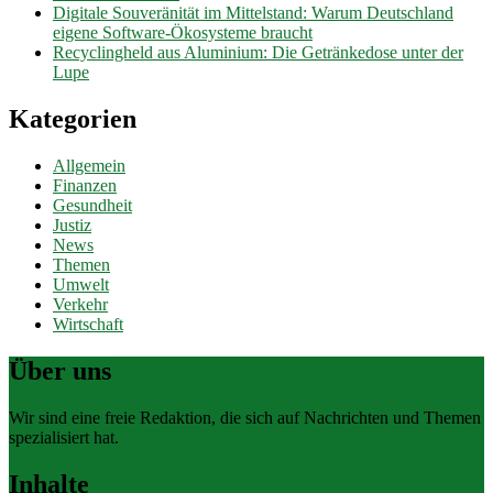
Digitale Souveränität im Mittelstand: Warum Deutschland
eigene Software-Ökosysteme braucht
Recyclingheld aus Aluminium: Die Getränkedose unter der
Lupe
Kategorien
Allgemein
Finanzen
Gesundheit
Justiz
News
Themen
Umwelt
Verkehr
Wirtschaft
Über uns
Wir sind eine freie Redaktion, die sich auf Nachrichten und Themen
spezialisiert hat.
Inhalte