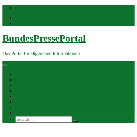
Skip
info@bundespresseportal.de
to
content
BundesPressePortal
Das Portal für allgemeine Informationen
Allgemein
Finanzen
Gesundheit
Themen
Umwelt
Verkehr
Wirtschaft
Ihre Werbung
Search
for:
Pressekontakt