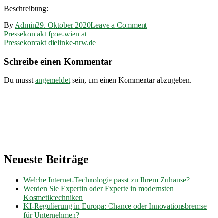
Beschreibung:
on
By
Admin
29. Oktober 2020
Leave a Comment
Beitragsnavigation
Pressekontakt
Pressekontakt fpoe-wien.at
jungelinke.at
Pressekontakt dielinke-nrw.de
Schreibe einen Kommentar
Du musst
angemeldet
sein, um einen Kommentar abzugeben.
Neueste Beiträge
Welche Internet-Technologie passt zu Ihrem Zuhause?
Werden Sie Expertin oder Experte in modernsten
Kosmetiktechniken
KI-Regulierung in Europa: Chance oder Innovationsbremse
für Unternehmen?