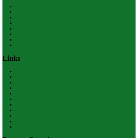
Allgemein
Finanzen
Gesundheit
Themen
Umwelt
Verkehr
Wirtschaft
Ihre Werbung
Links
Polizeiberichte
Pressekontakte
eCommerce Blog
CRM Softwareauswahl
ERP Softwareauswahl
Software Marktplatz
Gutschein-Portal
gastroecho
eCommerce-Weiterbildung
Datenschutz
Impressum