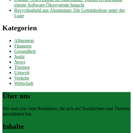
eigene Software-Ökosysteme braucht
Recyclingheld aus Aluminium: Die Getränkedose unter der
Lupe
Kategorien
Allgemein
Finanzen
Gesundheit
Justiz
News
Themen
Umwelt
Verkehr
Wirtschaft
Über uns
Wir sind eine freie Redaktion, die sich auf Nachrichten und Themen
spezialisiert hat.
Inhalte