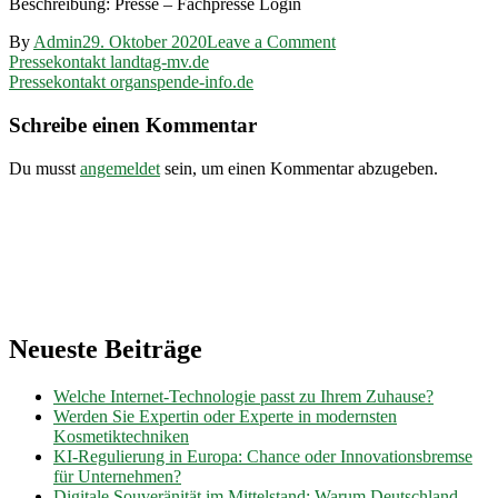
Beschreibung: Presse – Fachpresse Login
on
By
Admin
29. Oktober 2020
Leave a Comment
Beitragsnavigation
Pressekontakt
Pressekontakt landtag-mv.de
lilly-
Pressekontakt organspende-info.de
pharma.de
Schreibe einen Kommentar
Du musst
angemeldet
sein, um einen Kommentar abzugeben.
Neueste Beiträge
Welche Internet-Technologie passt zu Ihrem Zuhause?
Werden Sie Expertin oder Experte in modernsten
Kosmetiktechniken
KI-Regulierung in Europa: Chance oder Innovationsbremse
für Unternehmen?
Digitale Souveränität im Mittelstand: Warum Deutschland