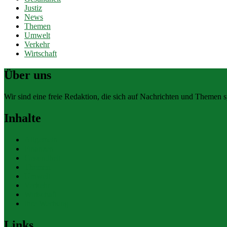
Justiz
News
Themen
Umwelt
Verkehr
Wirtschaft
Über uns
Wir sind eine freie Redaktion, die sich auf Nachrichten und Themen spe
Inhalte
Allgemein
Finanzen
Gesundheit
Themen
Umwelt
Verkehr
Wirtschaft
Ihre Werbung
Links