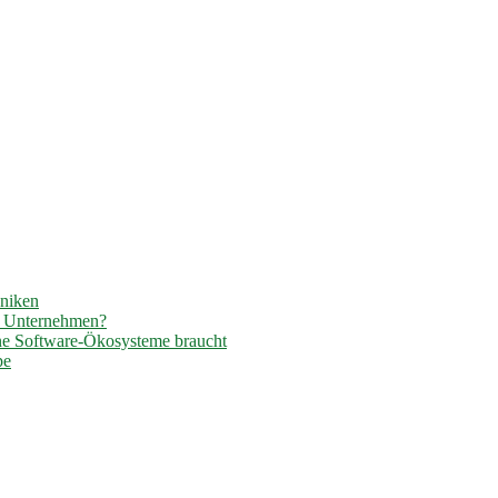
hniken
r Unternehmen?
ene Software-Ökosysteme braucht
pe