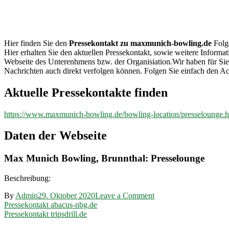
maxmunich-
bowling.de
Hier finden Sie den
Pressekontakt zu maxmunich-bowling.de
Folge
Hier erhalten Sie den aktuellen Pressekontakt, sowie weitere Informa
Webseite des Unterenhmens bzw. der Organisiation.Wir haben für Si
Nachrichten auch direkt verfolgen können. Folgen Sie einfach den Ac
Aktuelle Pressekontakte finden
https://www.maxmunich-bowling.de/bowling-location/presselounge.h
Daten der Webseite
Max Munich Bowling, Brunnthal: Presselounge
Beschreibung:
on
By
Admin
29. Oktober 2020
Leave a Comment
Beitragsnavigation
Pressekontakt
Pressekontakt abacus-nbg.de
maxmunich-
Pressekontakt tripsdrill.de
bowling.de