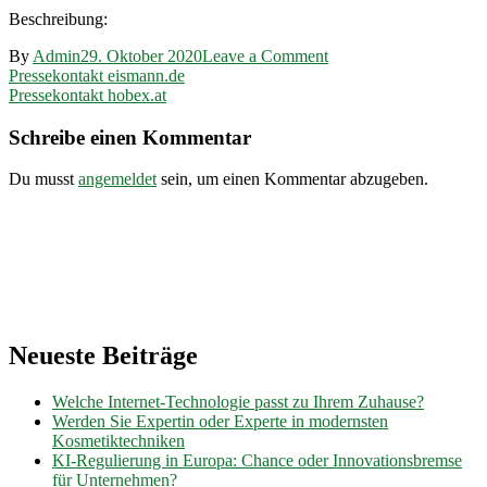
Beschreibung:
on
By
Admin
29. Oktober 2020
Leave a Comment
Beitragsnavigation
Pressekontakt
Pressekontakt eismann.de
mdj.brandenburg.de
Pressekontakt hobex.at
Schreibe einen Kommentar
Du musst
angemeldet
sein, um einen Kommentar abzugeben.
Neueste Beiträge
Welche Internet-Technologie passt zu Ihrem Zuhause?
Werden Sie Expertin oder Experte in modernsten
Kosmetiktechniken
KI-Regulierung in Europa: Chance oder Innovationsbremse
für Unternehmen?