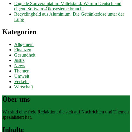
Digitale Souveränität im Mittelstand: Warum Deutschland
eigene Software-Ökosysteme braucht
Recyclingheld aus Aluminium: Die Getränkedose unter der
Lupe
Kategorien
Allgemein
Finanzen
Gesundheit
Justiz
News
Themen
Umwelt
Verkehr
Wirtschaft
Über uns
Wir sind eine freie Redaktion, die sich auf Nachrichten und Themen
spezialisiert hat.
Inhalte