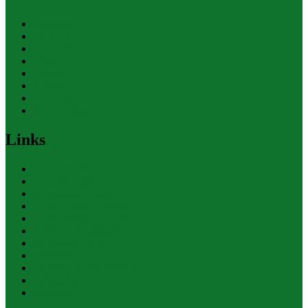
Allgemein
Finanzen
Gesundheit
Themen
Umwelt
Verkehr
Wirtschaft
Ihre Werbung
Links
Polizeiberichte
Pressekontakte
eCommerce Blog
CRM Softwareauswahl
ERP Softwareauswahl
Software Marktplatz
Gutschein-Portal
gastroecho
eCommerce-Weiterbildung
Datenschutz
Impressum