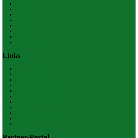
Allgemein
Finanzen
Gesundheit
Themen
Umwelt
Verkehr
Wirtschaft
Ihre Werbung
Links
Polizeiberichte
Pressekontakte
eCommerce Blog
CRM Softwareauswahl
ERP Softwareauswahl
Software Marktplatz
Gutschein-Portal
gastroecho
eCommerce-Weiterbildung
Datenschutz
Impressum
Partner-Portal