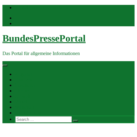
Skip
info@bundespresseportal.de
to
content
BundesPressePortal
Das Portal für allgemeine Informationen
Allgemein
Finanzen
Gesundheit
Themen
Umwelt
Verkehr
Wirtschaft
Ihre Werbung
Search
for:
Pressekontakt