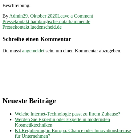
Beschreibung:
on
By
Admin
29. Oktober 2020
Leave a Comment
Beitragsnavigation
Pressekontakt
Pressekontakt hamburgische-notarkammer.de
nic.versicherung
Pressekontakt luedenscheid.de
Schreibe einen Kommentar
Du musst
angemeldet
sein, um einen Kommentar abzugeben.
Neueste Beiträge
Welche Internet-Technologie passt zu Ihrem Zuhause?
Werden Sie Expertin oder Experte in modernsten
Kosmetiktechniken
KI-Regulierung in Europa: Chance oder Innovationsbremse
für Unternehmen?