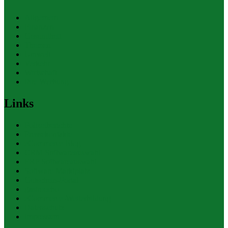
Allgemein
Finanzen
Gesundheit
Themen
Umwelt
Verkehr
Wirtschaft
Ihre Werbung
Links
Polizeiberichte
Pressekontakte
eCommerce Blog
CRM Softwareauswahl
ERP Softwareauswahl
Software Marktplatz
Gutschein-Portal
gastroecho
eCommerce-Weiterbildung
Datenschutz
Impressum