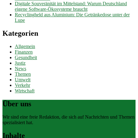
Digitale Souveränität im Mittelstand: Warum Deutschland
eigene Software-Ökosysteme braucht
Recyclingheld aus Aluminium: Die Getränkedose unter der
Lupe
Kategorien
Allgemein
Finanzen
Gesundheit
Justiz
News
Themen
Umwelt
Verkehr
Wirtschaft
Über uns
Wir sind eine freie Redaktion, die sich auf Nachrichten und Themen
spezialisiert hat.
Inhalte