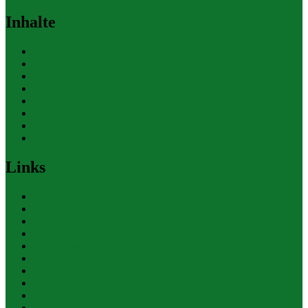
Inhalte
Allgemein
Finanzen
Gesundheit
Themen
Umwelt
Verkehr
Wirtschaft
Ihre Werbung
Links
Polizeiberichte
Pressekontakte
eCommerce Blog
CRM Softwareauswahl
ERP Softwareauswahl
Software Marktplatz
Gutschein-Portal
gastroecho
eCommerce-Weiterbildung
Datenschutz