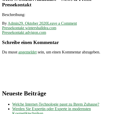
Pressekontakt
Beschreibung:
on
By
Admin
29. Oktober 2020
Leave a Comment
Beitragsnavigation
Pressekontakt
Pressekontakt wintershalldea.com
oekoworld.com
Pressekontakt advigon.com
Schreibe einen Kommentar
Du musst
angemeldet
sein, um einen Kommentar abzugeben.
Neueste Beiträge
Welche Internet-Technologie passt zu Ihrem Zuhause?
Werden Sie Expertin oder Experte in modernsten
Kosmetiktechniken