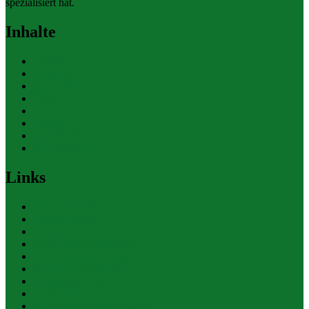
spezialisiert hat.
Inhalte
Allgemein
Finanzen
Gesundheit
Themen
Umwelt
Verkehr
Wirtschaft
Ihre Werbung
Links
Polizeiberichte
Pressekontakte
eCommerce Blog
CRM Softwareauswahl
ERP Softwareauswahl
Software Marktplatz
Gutschein-Portal
gastroecho
eCommerce-Weiterbildung