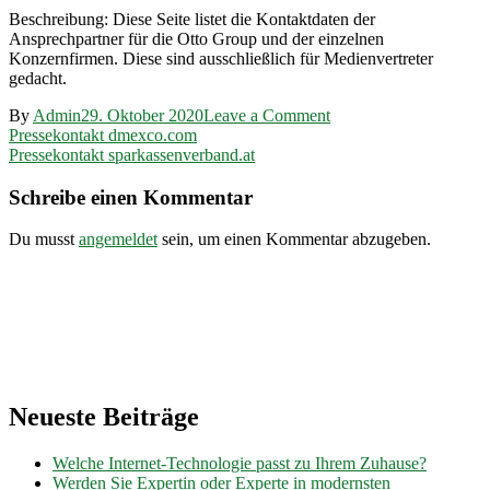
Beschreibung: Diese Seite listet die Kontaktdaten der
Ansprechpartner für die Otto Group und der einzelnen
Konzernfirmen. Diese sind ausschließlich für Medienvertreter
gedacht.
on
By
Admin
29. Oktober 2020
Leave a Comment
Beitragsnavigation
Pressekontakt
Pressekontakt dmexco.com
ottogroup.com
Pressekontakt sparkassenverband.at
Schreibe einen Kommentar
Du musst
angemeldet
sein, um einen Kommentar abzugeben.
Neueste Beiträge
Welche Internet-Technologie passt zu Ihrem Zuhause?
Werden Sie Expertin oder Experte in modernsten