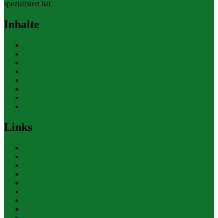
spezialisiert hat.
Inhalte
Allgemein
Finanzen
Gesundheit
Themen
Umwelt
Verkehr
Wirtschaft
Ihre Werbung
Links
Polizeiberichte
Pressekontakte
eCommerce Blog
CRM Softwareauswahl
ERP Softwareauswahl
Software Marktplatz
Gutschein-Portal
gastroecho
eCommerce-Weiterbildung