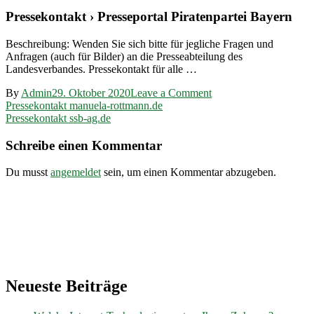
Pressekontakt › Presseportal Piratenpartei Bayern
Beschreibung: Wenden Sie sich bitte für jegliche Fragen und
Anfragen (auch für Bilder) an die Presseabteilung des
Landesverbandes. Pressekontakt für alle …
on
By
Admin
29. Oktober 2020
Leave a Comment
Beitragsnavigation
Pressekontakt
Pressekontakt manuela-rottmann.de
presse.piratenpartei-
Pressekontakt ssb-ag.de
bayern.de
Schreibe einen Kommentar
Du musst
angemeldet
sein, um einen Kommentar abzugeben.
Neueste Beiträge