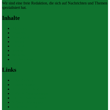
Wir sind eine freie Redaktion, die sich auf Nachrichten und Themen
spezialisiert hat.
Inhalte
Allgemein
Finanzen
Gesundheit
Themen
Umwelt
Verkehr
Wirtschaft
Ihre Werbung
Links
Polizeiberichte
Pressekontakte
eCommerce Blog
CRM Softwareauswahl
ERP Softwareauswahl
Software Marktplatz
Gutschein-Portal