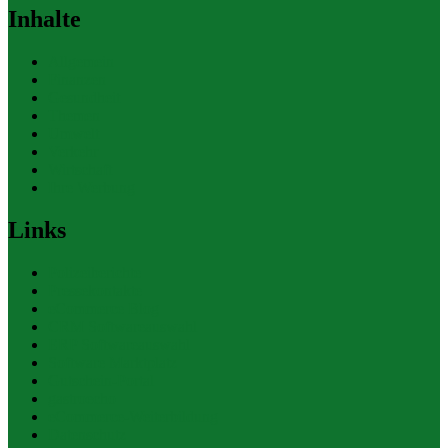
Inhalte
Allgemein
Finanzen
Gesundheit
Themen
Umwelt
Verkehr
Wirtschaft
Ihre Werbung
Links
Polizeiberichte
Pressekontakte
eCommerce Blog
CRM Softwareauswahl
ERP Softwareauswahl
Software Marktplatz
Gutschein-Portal
gastroecho
eCommerce-Weiterbildung
Datenschutz