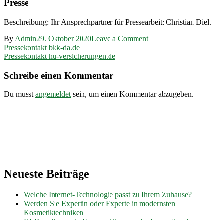
Presse
Beschreibung: Ihr Ansprechpartner für Pressearbeit: Christian Diel.
on
By
Admin
29. Oktober 2020
Leave a Comment
Beitragsnavigation
Pressekontakt
Pressekontakt bkk-da.de
ruv-
Pressekontakt hu-versicherungen.de
bkk.de
Schreibe einen Kommentar
Du musst
angemeldet
sein, um einen Kommentar abzugeben.
Neueste Beiträge
Welche Internet-Technologie passt zu Ihrem Zuhause?
Werden Sie Expertin oder Experte in modernsten
Kosmetiktechniken