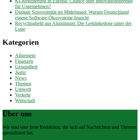
KI-Regulierung in Europa: Chance oder Innovationsbremse
für Unternehmen?
Digitale Souveränität im Mittelstand: Warum Deutschland
eigene Software-Ökosysteme braucht
Recyclingheld aus Aluminium: Die Getränkedose unter der
Lupe
Kategorien
Allgemein
Finanzen
Gesundheit
Justiz
News
Themen
Umwelt
Verkehr
Wirtschaft
Über uns
Wir sind eine freie Redaktion, die sich auf Nachrichten und Themen
spezialisiert hat.