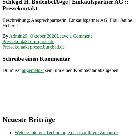
Schlegel H. BodenbelÃ¤ge | Einkaufspartner AG ::
Pressekontakt
Beschreibung: Ansprechpartnerin, Einkaufspartner AG, Frau Janine
Heberle
on
By
Admin
29. Oktober 2020
Leave a Comment
Beitragsnavigation
Pressekontakt
Pressekontakt pro-quote.de
schlegel-
Pressekontakt presse.burgbad.de
boeden.ch
Schreibe einen Kommentar
Du musst
angemeldet
sein, um einen Kommentar abzugeben.
Neueste Beiträge
Welche Internet-Technologie passt zu Ihrem Zuhause?