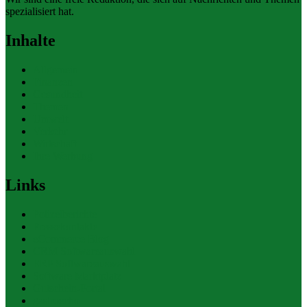
spezialisiert hat.
Inhalte
Allgemein
Finanzen
Gesundheit
Themen
Umwelt
Verkehr
Wirtschaft
Ihre Werbung
Links
Polizeiberichte
Pressekontakte
eCommerce Blog
CRM Softwareauswahl
ERP Softwareauswahl
Software Marktplatz
Gutschein-Portal
gastroecho