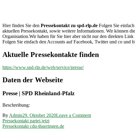
spd-
rlp.de
Hier finden Sie den
Pressekontakt zu spd-rlp.de
Folgen Sie einfach 
aktuellen Pressekontakt, sowie weitere Informationen. Wir können die
Organisiation.Wir haben für Sie hier aber nicht nur den direkten L
Folgen Sie einfach den Accounts auf Facebook, Twitter und co und b
Aktuelle Pressekontakte finden
https://www.spd-rlp.de/web/service/presse/
Daten der Webseite
Presse | SPD Rheinland-Pfalz
Beschreibung:
on
By
Admin
29. Oktober 2020
Leave a Comment
Beitragsnavigation
Pressekontakt
Pressekontakt partei.jetzt
spd-
Pressekontakt cdu-thueringen.de
rlp.de