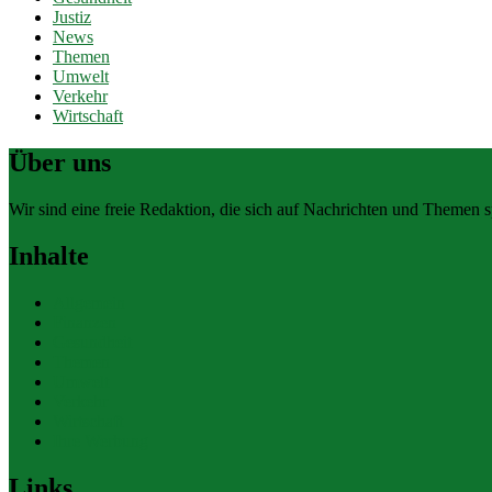
Justiz
News
Themen
Umwelt
Verkehr
Wirtschaft
Über uns
Wir sind eine freie Redaktion, die sich auf Nachrichten und Themen spe
Inhalte
Allgemein
Finanzen
Gesundheit
Themen
Umwelt
Verkehr
Wirtschaft
Ihre Werbung
Links