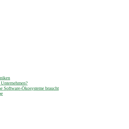
hniken
r Unternehmen?
ene Software-Ökosysteme braucht
pe