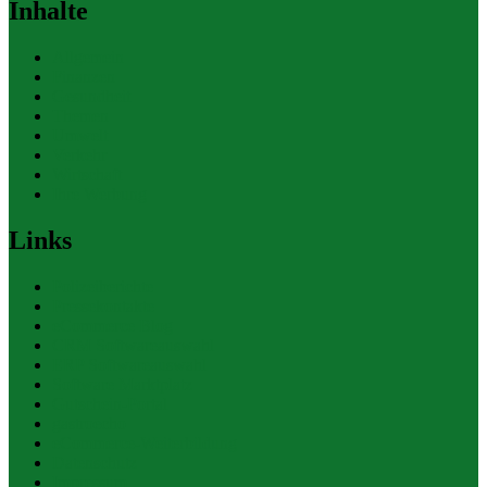
Inhalte
Allgemein
Finanzen
Gesundheit
Themen
Umwelt
Verkehr
Wirtschaft
Ihre Werbung
Links
Polizeiberichte
Pressekontakte
eCommerce Blog
CRM Softwareauswahl
ERP Softwareauswahl
Software Marktplatz
Gutschein-Portal
gastroecho
eCommerce-Weiterbildung
Datenschutz
Impressum