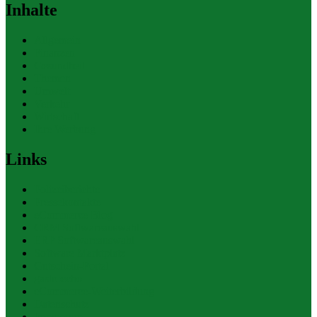
Inhalte
Allgemein
Finanzen
Gesundheit
Themen
Umwelt
Verkehr
Wirtschaft
Ihre Werbung
Links
Polizeiberichte
Pressekontakte
eCommerce Blog
CRM Softwareauswahl
ERP Softwareauswahl
Software Marktplatz
Gutschein-Portal
gastroecho
eCommerce-Weiterbildung
Datenschutz
Impressum