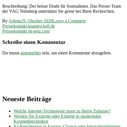
Beschreibung: Der heisse Draht für Journalisten. Das Presse-Team
der VAG Nürnberg unterstützt Sie gerne bei Ihren Recherchen.
on
By
Admin
29. Oktober 2020
Leave a Comment
Beitragsnavigation
Pressekontakt
Pressekontakt knappschaft.de
vag.de
Pressekontakt sh-netz.com
Schreibe einen Kommentar
Du musst
angemeldet
sein, um einen Kommentar abzugeben.
Neueste Beiträge
Welche Internet-Technologie passt zu Ihrem Zuhause?
Werden Sie Expertin oder Experte in modernsten
Kosmetiktechniken
KI-Regulierung in Europa: Chance oder Innovationsbremse