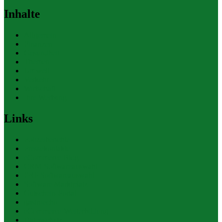
Inhalte
Allgemein
Finanzen
Gesundheit
Themen
Umwelt
Verkehr
Wirtschaft
Ihre Werbung
Links
Polizeiberichte
Pressekontakte
eCommerce Blog
CRM Softwareauswahl
ERP Softwareauswahl
Software Marktplatz
Gutschein-Portal
gastroecho
eCommerce-Weiterbildung
Datenschutz