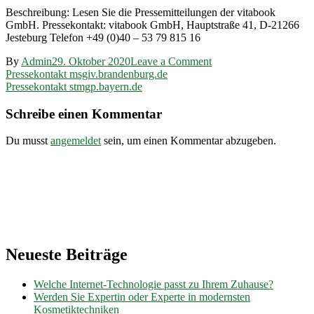
Beschreibung: Lesen Sie die Pressemitteilungen der vitabook
GmbH. Pressekontakt: vitabook GmbH, Hauptstraße 41, D-21266
Jesteburg Telefon +49 (0)40 – 53 79 815 16
on
By
Admin
29. Oktober 2020
Leave a Comment
Beitragsnavigation
Pressekontakt
Pressekontakt msgiv.brandenburg.de
vitabook.de
Pressekontakt stmgp.bayern.de
Schreibe einen Kommentar
Du musst
angemeldet
sein, um einen Kommentar abzugeben.
Neueste Beiträge
Welche Internet-Technologie passt zu Ihrem Zuhause?
Werden Sie Expertin oder Experte in modernsten
Kosmetiktechniken