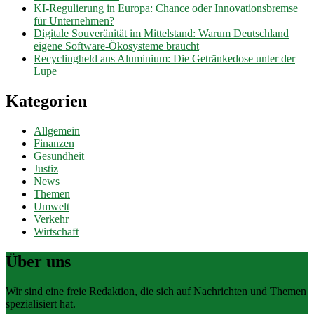
KI-Regulierung in Europa: Chance oder Innovationsbremse
für Unternehmen?
Digitale Souveränität im Mittelstand: Warum Deutschland
eigene Software-Ökosysteme braucht
Recyclingheld aus Aluminium: Die Getränkedose unter der
Lupe
Kategorien
Allgemein
Finanzen
Gesundheit
Justiz
News
Themen
Umwelt
Verkehr
Wirtschaft
Über uns
Wir sind eine freie Redaktion, die sich auf Nachrichten und Themen
spezialisiert hat.