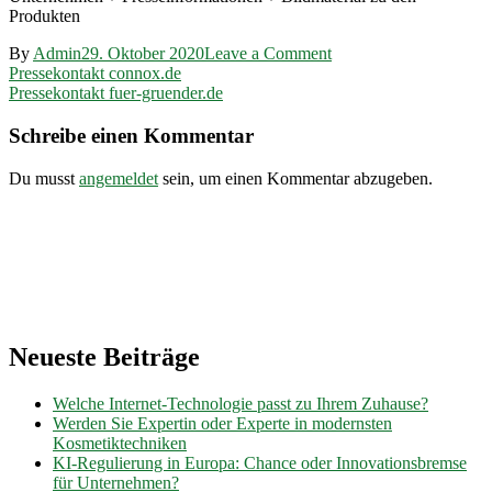
Produkten
on
By
Admin
29. Oktober 2020
Leave a Comment
Beitragsnavigation
Pressekontakt
Pressekontakt connox.de
weicon.de
Pressekontakt fuer-gruender.de
Schreibe einen Kommentar
Du musst
angemeldet
sein, um einen Kommentar abzugeben.
Neueste Beiträge
Welche Internet-Technologie passt zu Ihrem Zuhause?
Werden Sie Expertin oder Experte in modernsten
Kosmetiktechniken
KI-Regulierung in Europa: Chance oder Innovationsbremse
für Unternehmen?