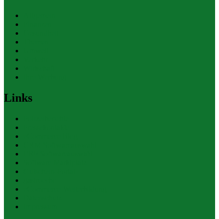
Allgemein
Finanzen
Gesundheit
Themen
Umwelt
Verkehr
Wirtschaft
Ihre Werbung
Links
Polizeiberichte
Pressekontakte
eCommerce Blog
CRM Softwareauswahl
ERP Softwareauswahl
Software Marktplatz
Gutschein-Portal
gastroecho
eCommerce-Weiterbildung
Datenschutz
Impressum