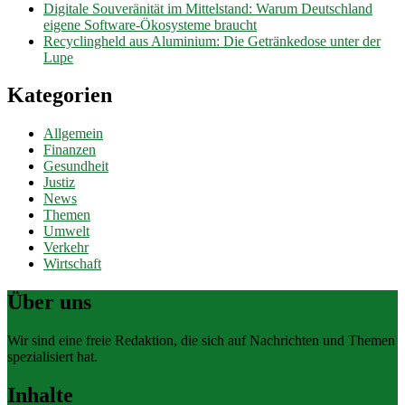
Digitale Souveränität im Mittelstand: Warum Deutschland
eigene Software-Ökosysteme braucht
Recyclingheld aus Aluminium: Die Getränkedose unter der
Lupe
Kategorien
Allgemein
Finanzen
Gesundheit
Justiz
News
Themen
Umwelt
Verkehr
Wirtschaft
Über uns
Wir sind eine freie Redaktion, die sich auf Nachrichten und Themen
spezialisiert hat.
Inhalte